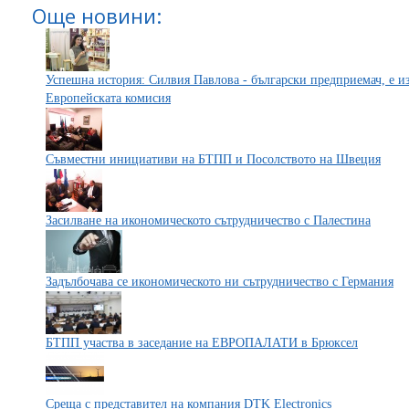
Още новини:
Успешна история: Силвия Павлова - български предприемач, е из
Европейската комисия
Съвместни инициативи на БТПП и Посолството на Швеция
Засилване на икономическото сътрудничество с Палестина
Задълбочава се икономическото ни сътрудничество с Германия
БТПП участва в заседание на ЕВРОПАЛАТИ в Брюксел
Среща с представител на компания DTK Electronics