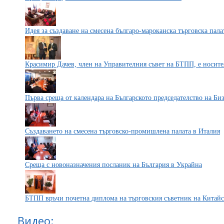
Идея за създаване на смесена българо-мароканска търговска пала
Красимир Дачев, член на Управителния съвет на БТПП, е носите
Първа среща от календара на Българското председателство на Б
Създаването на смесена търговско-промишлена палата в Италия
Среща с новоназначения посланик на България в Украйна
БТПП връчи почетна диплома на търговския съветник на Китайс
Видео: