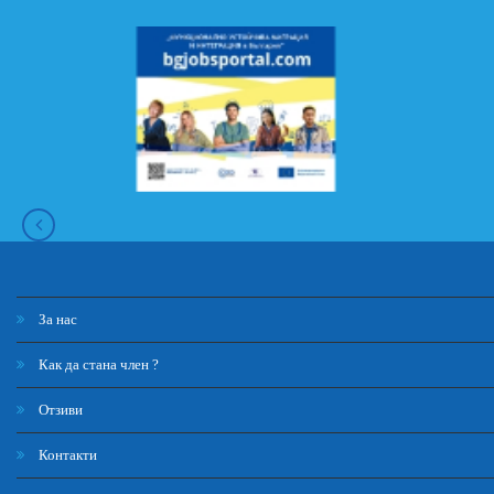
За нас
Как да стана член ?
Отзиви
Контакти