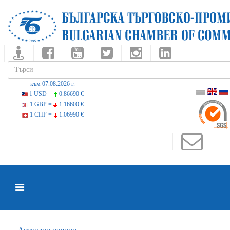
към 07.08.2026 г.
1 USD =
0.86690 €
1 GBP =
1.16600 €
1 CHF =
1.06990 €