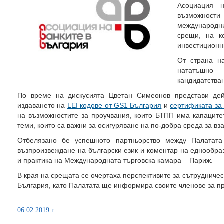
Асоциация 
възможности
международн
срещи, на к
инвестиционн
От страна н
нататъшно
кандидатства
По време на дискусията Цветан Симеонов представи де
издаването на
LEI кодове от GS1 България
и
сертификат
a
за 
на възможностите за проучвания, които БТПП има капацитет
теми, които са важни за осигуряване на по-добра среда за вз
Отбелязано бе успешното партньорство между Палатата
възпроизвеждане на български език и коментар на еднообра
и практика на Международната търговска камара – Париж.
В края на срещата се очертаха перспективите за сътрудниче
България, като Палатата ще информира своите членове за п
06.02.2019 г.