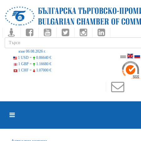
към 06.08.2026 г.
1 USD =
0.86640 €
1 GBP =
1.16680 €
1 CHF =
1.07000 €