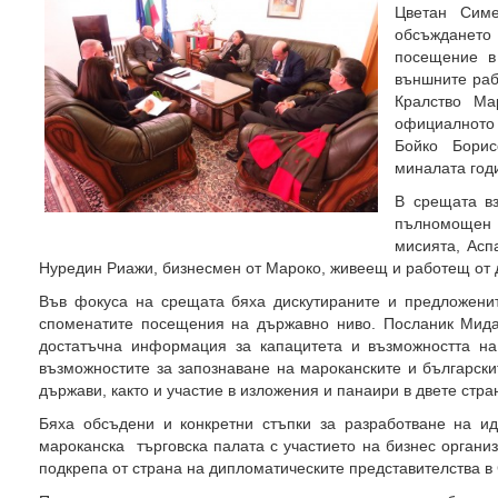
Цветан Симе
обсъжданет
посещение в
външните раб
Кралство Ма
официалното
Бойко Бори
миналата год
В срещата в
пълномощен 
мисията, Асп
Нуредин Риажи, бизнесмен от Мароко, живеещ и работещ от д
Във фокуса на срещата бяха дискутираните и предложени
споменатите посещения на държавно ниво. Посланик Мида
достатъчна информация за капацитета и възможността на
възможностите за запознаване на мароканските и български
държави, както и участие в изложения и панаири в двете стра
Бяха обсъдени и конкретни стъпки за разработване на и
мароканска търговска палата с участието на бизнес организ
подкрепа от страна на дипломатическите представителства в