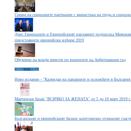
Среща на социалните партньори с министъра на труда и социалн
Днес Европалати и Европейският парламент подписаха Меморанд
предстоящите европейски избори 2019
Обучение на млади юристи по въпросите на Арбитражния съд
Ново издание - "Календар на панаирите и изложбите в България 
Мартенски базар "ВСИЧКО ЗА ЖЕНАТА" от 5 до 10 март 2019 г.
Българският и европейският бизнес категорично отхвърлят глас