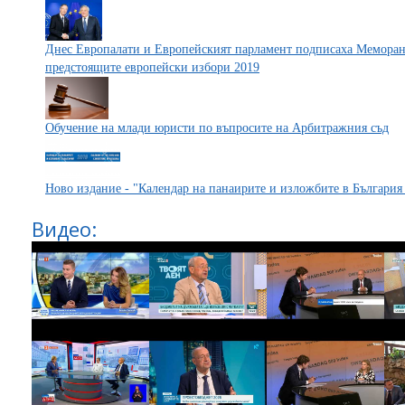
Днес Европалати и Европейският парламент подписаха Меморанд
предстоящите европейски избори 2019
Обучение на млади юристи по въпросите на Арбитражния съд
Ново издание - "Календар на панаирите и изложбите в България 
Видео: