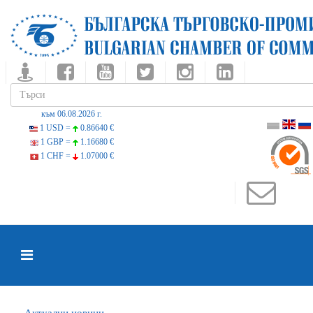
към 06.08.2026 г.
1 USD =
0.86640 €
1 GBP =
1.16680 €
1 CHF =
1.07000 €