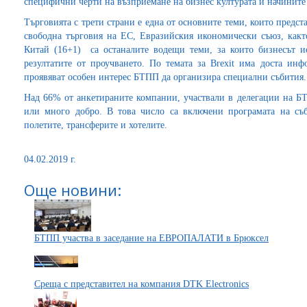
специфични черти на възприемане на бизнес културата и начините 
Търговията с трети страни е една от основните теми, които предст
свободна търговия на ЕС, Евразийския икономически съюз, как
Китай (16+1) са останалите водещи теми, за които бизнесът 
резултатите от проучването. По темата за Brexit има доста инф
проявяват особен интерес БТПП да организира специални събития.
Над 66% от анкетираните компании, участвали в делегации на БТ
или много добро. В това число са включени програмата на съб
полетите, трансферите и хотелите.
04.02.2019 г.
Още новини:
БТПП участва в заседание на ЕВРОПАЛАТИ в Брюксел
Среща с представител на компания DTK Electronics