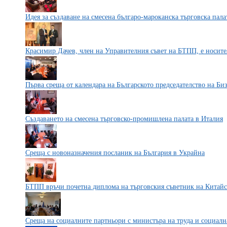
Идея за създаване на смесена българо-мароканска търговска пала
Красимир Дачев, член на Управителния съвет на БТПП, е носите
Първа среща от календара на Българското председателство на Б
Създаването на смесена търговско-промишлена палата в Италия
Среща с новоназначения посланик на България в Украйна
БТПП връчи почетна диплома на търговския съветник на Китайс
Среща на социалните партньори с министъра на труда и социалн