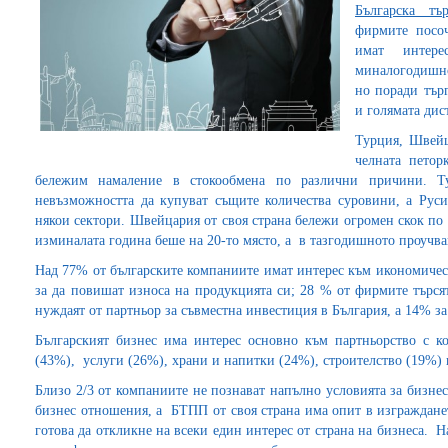
Българска тъ
фирмите посоч
имат интере
миналогодишно
но поради тър
и голямата дис
Турция, Швейц
челната петор
бележим намаление в стокообмена по различни причини. Ту
невъзможността да купуват същите количества суровини, а Рус
някои сектори. Швейцария от своя страна бележи огромен скок по 
изминалата година беше на 20-то място, а в тазгодишното проучван
Над 77% от българските компаниите имат интерес към икономичес
за да повишат износа на продукцията си; 28 % от фирмите търся
нуждаят от партньор за съвместна инвестиция в България, а 14% з
Българският бизнес има интерес основно към партньорство с 
(43%), услуги (26%), храни и напитки (24%), строителство (19%) 
Близо 2/3 от компаниите не познават напълно условията за бизнес 
бизнес отношения, а БТПП от своя страна има опит в изграждане
готова да откликне на всеки един интерес от страна на бизнеса. Н