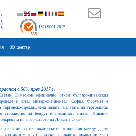
 €
 €
ISO 9001:2015
 €
ия
3D център
аснал с 56% през 2017 г.
ветан Симеонов официално откри българо-ливанския
проведе в хотел Интерконтинентал, София. Форумът е
а търговско-промишлена палата, Палатата на търговията,
то стопанство на Бейрут и планината Ливан, Ливано-
 подкрепата на Посолството на Ливан в София.
е развитие на икономическите отношения между двете
на контакти между български и ливански компании, чрез