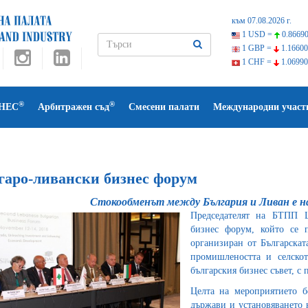
към 07.08.2026 г.
1 USD =
0.86690
1 GBP =
1.16600
1 CHF =
1.06990
®
®
НЕС
Арбитражен съд
Смесени палати
Международни участ
гаро-ливански бизнес форум
Стокообменът между България и Ливан е нар
Председателят на БТПП Ц
бизнес форум, който се 
организиран от Българскат
промишлеността и селско
българския бизнес съвет, с
Целта на мероприятието б
държави и установяването 