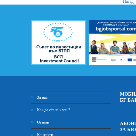
Назад
МОБИ
За нас
БГ БА
Как да стана член ?
Отзиви
АБОНИ
ЗА Б
Контакти