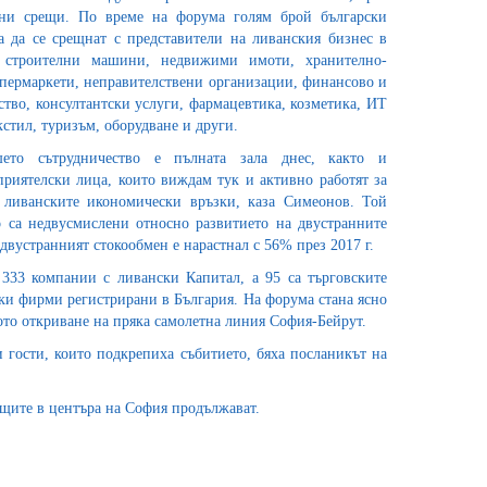
нни срещи. По време на форума голям брой български
 да се срещнат с представители на ливанския бизнес в
и строителни машини, недвижими имоти, хранително-
пермаркети, неправителствени организации, финансово и
тво, консултантски услуги, фармацевтика, козметика, ИТ
кстил, туризъм, оборудване и други.
ето сътрудничество е пълната зала днес, както и
риятелски лица, които виждам тук и активно работят за
 ливанските икономически връзки, каза Симеонов. Той
 са недвусмислени относно развитието на двустранните
вустранният стокообмен е нарастнал с 56% през 2017 г.
33 компании с ливански Капитал, а 95 са търговските
ки фирми регистрирани в България. На форума стана ясно
ото откриване на пряка самолетна линия София-Бейрут.
 гости, които подкрепиха събитието, бяха посланикът на
ещите в центъра на София продължават.