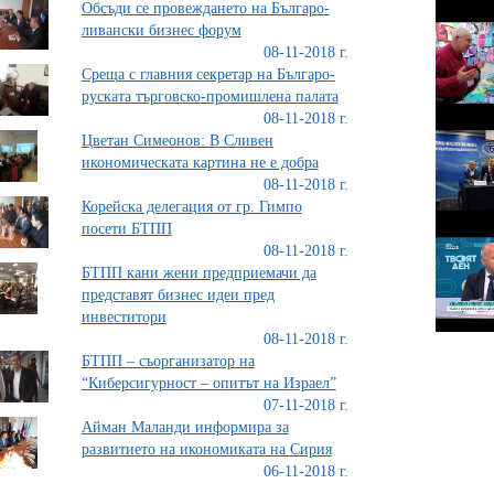
Обсъди се провеждането на Българо-
ливански бизнес форум
08-11-2018 г.
Среща с главния секретар на Българо-
руската търговско-промишлена палата
08-11-2018 г.
Цветан Симеонов: В Сливен
икономическата картина не е добра
08-11-2018 г.
Корейска делегация от гр. Гимпо
посети БТПП
08-11-2018 г.
БТПП кани жени предприемачи да
представят бизнес идеи пред
инвеститори
08-11-2018 г.
БТПП – съорганизатор на
“Киберсигурност – опитът на Израел”
07-11-2018 г.
Айман Маланди информира за
развитието на икономиката на Сирия
06-11-2018 г.