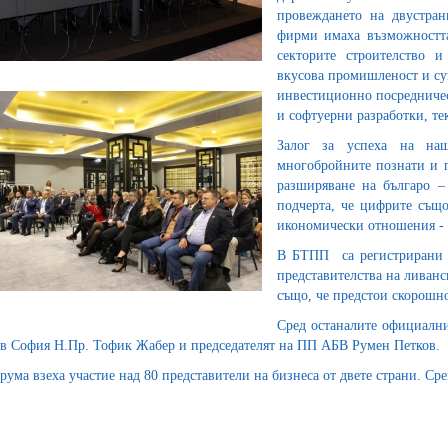
провеждането на двустра
фирми имаха възможността
секторите строителство 
вкусова промишленост и су
инвестиционно посредничес
и софтуерни разработки, те
Залог за успеха на наш
многобройните познати и п
разширяване на българо –
подчерта, че цифрите също
икономически отношения - д
В БТПП са регистрирани 3
представителства на ливанс
също, че предстои скорошн
Сред останалите официални
в София Н.Пр. Тофик Жабер и председателят на ПП АБВ Румен Петков.
рума взеха участие над 80 представители на бизнеса от двете страни. Ср