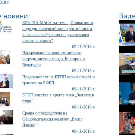
018 г.
 новини:
Виде
КРЪГЛА МАСА на тема: „Иновативни
подходи в енергийната ефективност и
в екологосъобразния и здравословен
начин на живот”
09-11-2018 г.
Насърчаване на икономическото
сътрудничество между България и
Венецуела
09-11-2018 г.
Председателят на БТПП връчи плакет и
грамота на БФБЛ
09-11-2018 г.
БТПП участва в кръгла маса „Заплата в
плик“
08-11-2018 г.
Среща с председателя на
Общобългарския комитет „Васил
Левски“
08-11-2018 г.