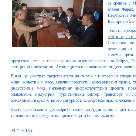
се срещна с М
Мазен Фарах, 
Недялков, поче
България в Бей
Тема на среща
който ще се
Симеонов инф
делегация от 
големи предпр
председателите на търговско-промишлените палати на Бейрут, Тр
агенция за инвестиции, Асоциацията на ливанските индустриалци 
В нея ще участват представители на фирми с интереси в следнит
живи животни и месо, млечни продукти, консервирани храни, стр
индустрия и мода, инженеринг, инфраструктурни проекти, прав
опаковъчна индустрия, туристически сектор, транспорт и л
домакински изделия, кибер сигурност, електротехника, изложения 
Двете организации договориха тясно сътрудничество с цел нас
успешното провеждане на предстоящото бизнес събитие.
08.11.2018 г.