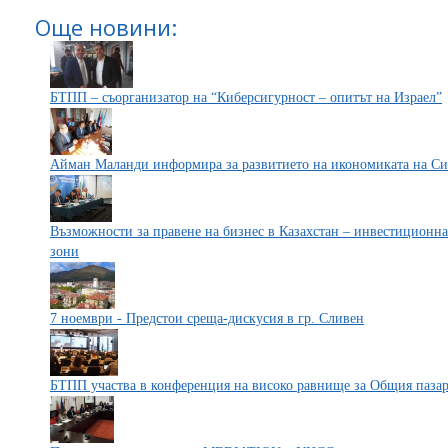
Още новини:
БТПП – съорганизатор на “Киберсигурност – опитът на Израел”
Айман Маланди информира за развитието на икономиката на С
Възможности за правене на бизнес в Казахстан – инвестиционн
зони
7 ноември - Предстои среща-дискусия в гр. Сливен
БТПП участва в конференция на високо равнище за Общия паза