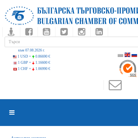
към 07.08.2026 г.
1 USD =
0.86690 €
1 GBP =
1.16600 €
1 CHF =
1.06990 €