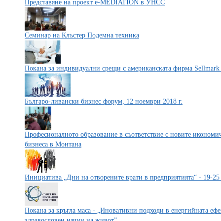
Представяне на проект e-MEDIATION в УНСС
Семинар на Клъстер Подемна техника
Покана за индивидуални срещи с американската фирма Sellmark
Българо-ливански бизнес форум, 12 ноември 2018 г.
Професионалното образование в съответствие с новите икономич
бизнеса в Монтана
Инициатива „Дни на отворените врати в предприятията“ - 19-25
Покана за кръгла маса - „Иновативни подходи в енергийната ефе
здравословен начин на живот”