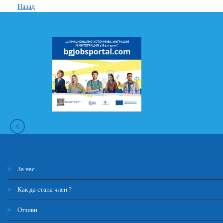
Назад
За нас
Как да стана член ?
Отзиви