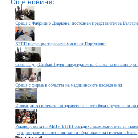
Още новини:
Среща с Фабрицио Дзарконе, постоянен представител за Българи
БТПП посрещна търговска мисия от Португалия
Среща с д-р Стефан Груев, председател на Съюза на пенсионерит
Среща с фирма в областта на медицинските изследвания
Иновации в системата на здравеопазването бяха представени на
Ръководствата на АБВ и БТПП обсъдиха възможностите за въве
реформирането на пенсионната и образователна системи в Бълга