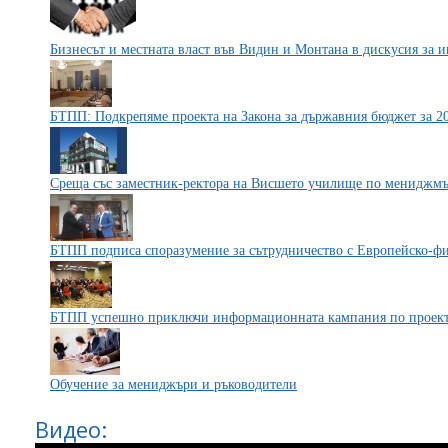
Бизнесът и местната власт във Видин и Монтана в дискусия за 
БТПП: Подкрепяме проекта на Закона за държавния бюджет за 2
Среща със заместник-ректора на Висшето училище по мениджм
БТПП подписа споразумение за сътрудничество с Европейско-ф
БТПП успешно приключи информационната кампания по про
Обучение за мениджъри и ръководители
Видео: