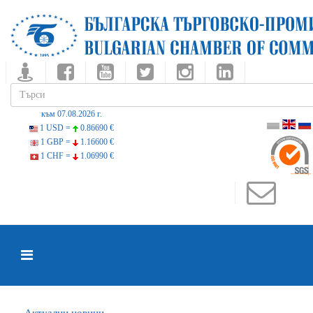
към 07.08.2026 г.
1 USD =
0.86690 €
1 GBP =
1.16600 €
1 CHF =
1.06990 €