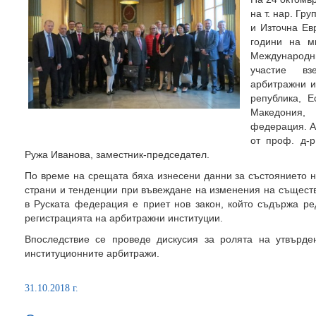
на т. нар. Гр
и Източна Ев
години на м
Международн
участие вз
арбитражни и
република, Е
Македония,
федерация. А
от проф. д-р
Ружа Иванова, заместник-председател.
По време на срещата бяха изнесени данни за състоянието н
страни и тенденции при въвеждане на изменения на същест
в Руската федерация е приет нов закон, който съдържа ре
регистрацията на арбитражни институции.
Впоследствие се проведе дискусия за ролята на утвърде
институционните арбитражи.
31.10.2018 г.