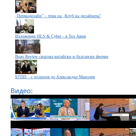
„Пермадизайн” – тема на „Клуб на дизайнера”
Изложение HLS & Cyber - в Тел Авив
Boao Review свързва китайски и български фирми
БТПП – с позиция до Александър Манолев
Видео: