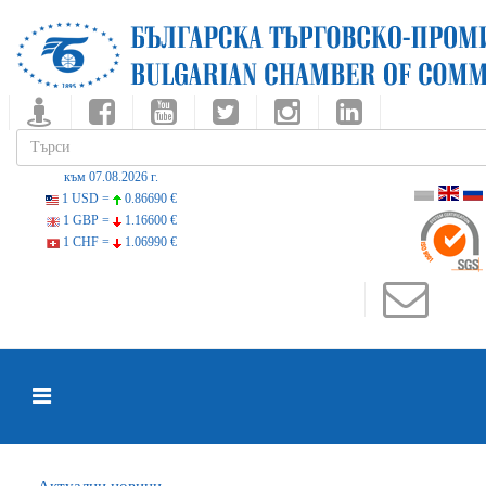
към 07.08.2026 г.
1 USD =
0.86690 €
1 GBP =
1.16600 €
1 CHF =
1.06990 €