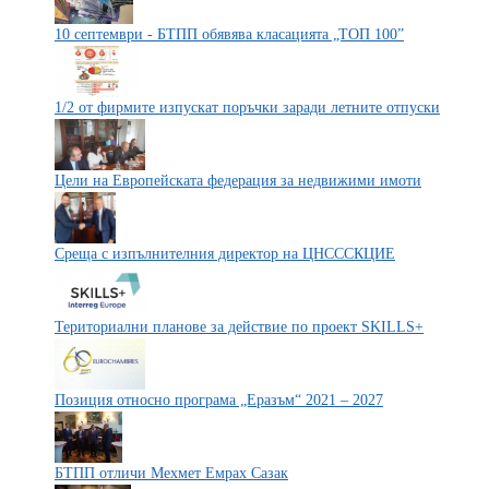
10 септември - БТПП обявява класацията „ТОП 100”
1/2 от фирмите изпускат поръчки заради летните отпуски
Цели на Европейската федерация за недвижими имоти
Среща с изпълнителния директор на ЦНСССКЦИЕ
Териториални планове за действие по проект SKILLS+
Позиция относно програма „Еразъм“ 2021 – 2027
БТПП отличи Мехмет Емрах Сазак