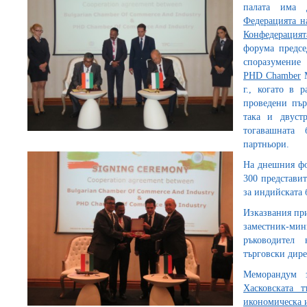
палата има 
Федерацията н
Конфедерация
форума предс
споразумение 
PHD Chamber
М
г., когато в 
проведени пър
така и двуст
тогавашната 
партньори.
На днешния фо
300 представи
за индийската 
Изказвания пр
заместник-ми
ръководител 
търговски дире
Меморандум 
Хасковската т
икономическа 