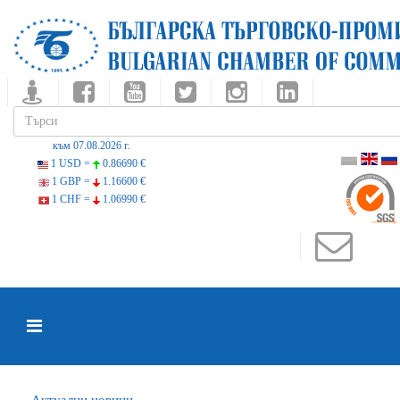
към 07.08.2026 г.
1 USD =
0.86690 €
1 GBP =
1.16600 €
1 CHF =
1.06990 €