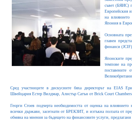
съвет (БЯИС) 
Европейския и
на влиянието
Япония в Евро
Основната пре
главен предст
финанси (JCIF)
Японските пре
темпове на пр
поставените 
Великобритани
Сред участниците в дискусиите бяха директорът на EIAS Ер
Швейцария Естер Вилдмар, Алистър Сатън от Brick Court Chambers
Георги Стоев подчерта необходимостта от оценка на влиянието 
всички държави, засегнати от БРЕКЗИТ, и изтъкна ползата от пр
обмяна на мнения за бъдещето на финансовите услуги, предлагани