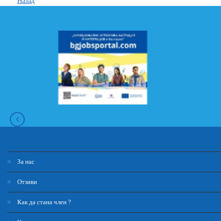
Назад
За нас
Отзиви
Как да стана член ?