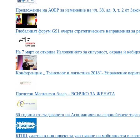
Предложение на АОБР за изменение на чл. 38, ал. 9, т. 2 от Зако
Глобалният форум GS1 очерта стратегическите направления за р
На 7 март се открива Изложението за сигурност, охрана и кебир
Kонференция „ Транспорт и логистика 2018“- Управление верига
Предстои Мартенски базар – ВСИЧКО ЗА ЖЕНАТА
60 години от създаването на Асоциацията на европейските тър
БТПП участва в нов проект за улесняване на мобилността в сект