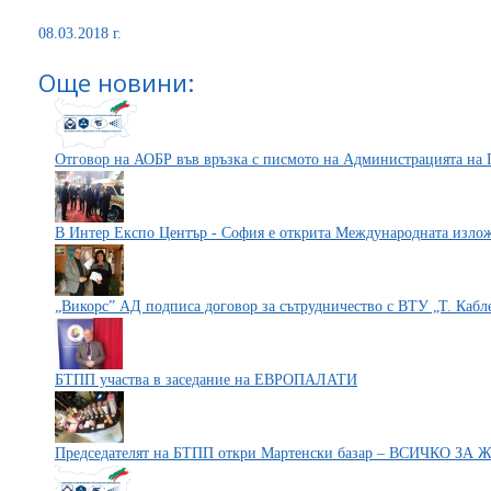
08.03.2018 г.
Още новини:
Отговор на АОБР във връзка с писмото на Администрацията на 
В Интер Експо Център - София е открита Международната изло
„Викорс” АД подписа договор за сътрудничество с ВТУ „Т. Каб
БТПП участва в заседание на ЕВРОПАЛАТИ
Председателят на БТПП откри Мартенски базар – ВСИЧКО ЗА