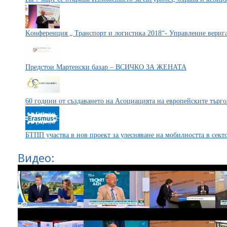
Kонференция „ Транспорт и логистика 2018“- Управление верига
Предстои Мартенски базар – ВСИЧКО ЗА ЖЕНАТА
60 години от създаването на Асоциацията на европейските тър
БТПП участва в нов проект за улесняване на мобилността в сект
Видео: