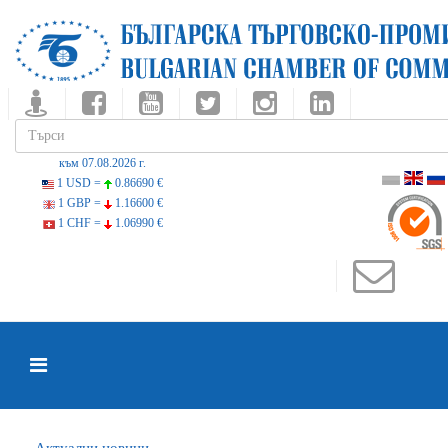
към 07.08.2026 г.
1 USD =
0.86690 €
1 GBP =
1.16600 €
1 CHF =
1.06990 €