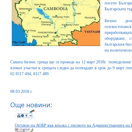
посети Българ
Българската тъ
Бизнес дел
селскостопа
преработващат
оборудване, с
българския биз
на политически
Самата бизнес среща ще се проведе на 12 март 2018г. /понеделник/
вземат участие в срещата следва да потвърдят в срок до 9 март /пе
02 8117 494, 8117 489.
08.03.2018 г.
Още новини:
Отговор на АОБР във връзка с писмото на Администрацията на 