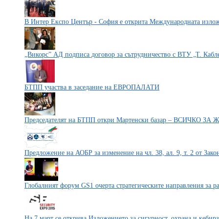
В Интер Експо Център - София е открита Международната изло
„Викорс” АД подписа договор за сътрудничество с ВТУ „Т. Каб
БТПП участва в заседание на ЕВРОПАЛАТИ
Председателят на БТПП откри Мартенски базар – ВСИЧКО ЗА
Предложение на АОБР за изменение на чл. 38, ал. 9, т. 2 от Зако
Глобалният форум GS1 очерта стратегическите направления за р
На 7 март се открива Изложението за сигурност, охрана и кебир