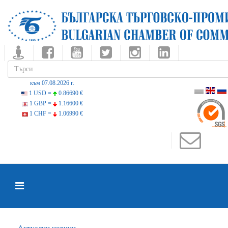
към 07.08.2026 г.
1 USD =
0.86690 €
1 GBP =
1.16600 €
1 CHF =
1.06990 €