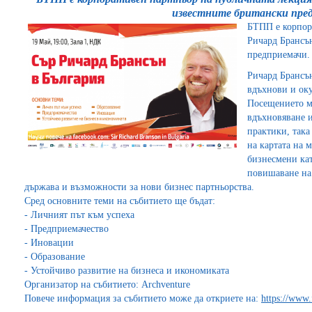
известните британски пре
БТПП е корпор
Ричард Брансън
предприемачи.
Ричард Брансън
вдъхнови и ок
Посещението му
вдъхновяване 
практики, така
на картата на 
бизнесмени ка
повишаване на
държава и възможности за нови бизнес партньорства.
Сред основните теми на събитието ще бъдат:
- Личният път към успеха
- Предприемачество
- Иновации
- Образование
- Устойчиво развитие на бизнеса и икономиката
Организатор на събитието: Archventure
Повече информация за събитието може да откриете на:
https://www