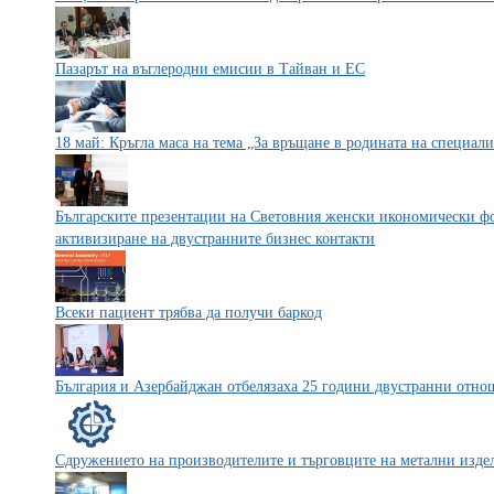
Пазарът на въглеродни емисии в Тайван и ЕС
18 май: Кръгла маса на тема „За връщане в родината на специал
Българските презентации на Световния женски икономически фо
активизиране на двустранните бизнес контакти
Всеки пациент трябва да получи баркод
България и Азербайджан отбелязаха 25 години двустранни отно
Сдружението на производителите и търговците на метални издел