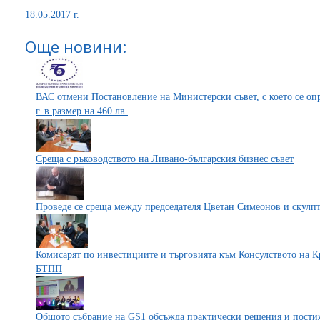
18.05.2017 г.
Още новини:
ВАС отмени Постановление на Министерски съвет, с което се оп
г. в размер на 460 лв.
Среща с ръководството на Ливано-българския бизнес съвет
Проведе се среща между председателя Цветан Симеонов и скулп
Комисарят по инвестициите и търговията към Консулството на К
БТПП
Общото събрание на GS1 обсъжда практически решения и пост