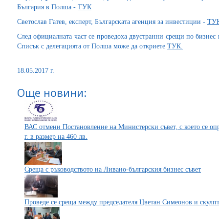
България в Полша -
ТУК
Светослав Гатев, експерт, Българската агенция за инвестиции -
ТУ
След официалната част се проведоха двустранни срещи по бизнес
Списък с делегацията от Полша може да откриете
ТУК.
18.05.2017 г.
Още новини:
ВАС отмени Постановление на Министерски съвет, с което се оп
г. в размер на 460 лв.
Среща с ръководството на Ливано-българския бизнес съвет
Проведе се среща между председателя Цветан Симеонов и скулп