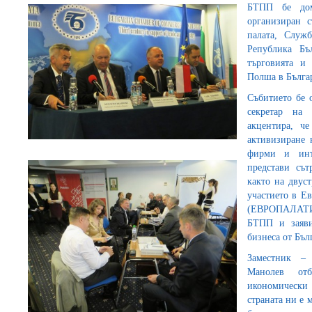
БТПП бе дом
организиран с
палата, Служб
Република Бъ
търговията и
Полша в Бълга
Събитието бе 
секретар на
акцентира, ч
активизиране 
фирми и инт
представи съ
както на двуст
участието в Е
(ЕВРОПАЛАТИ)
БТПП и заяви
бизнеса от Бъл
Заместник –
Манолев отб
икономически 
страната ни е 