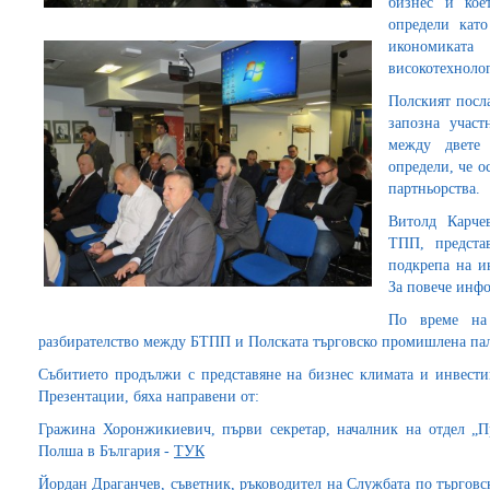
бизнес и кое
определи кат
икономиката
високотехнолог
Полският посл
запозна учас
между двете 
определи, че о
партньорства.
Витолд Карчев
ТПП, предста
подкрепа на и
За повече инф
По време на
разбирателство между БТПП и Полската търговско промишлена пал
Събитието продължи с представяне на бизнес климата и инвест
Презентации, бяха направени от:
Гражина Хоронжикиевич, първи секретар, началник на отдел „П
Полша в България -
ТУК
Йордан Драганчев, съветник, ръководител на Службата по търгов