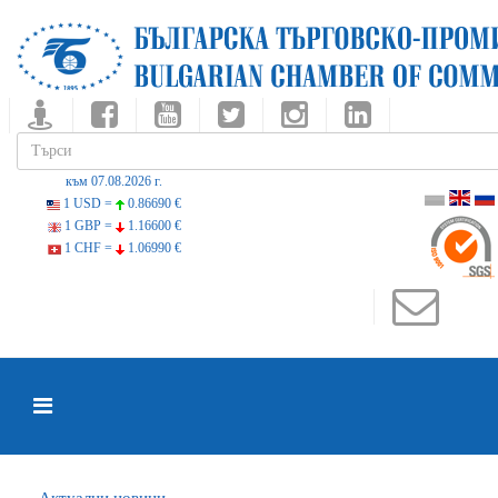
към 07.08.2026 г.
1 USD =
0.86690 €
1 GBP =
1.16600 €
1 CHF =
1.06990 €