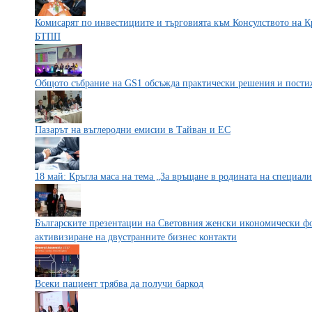
Комисарят по инвестициите и търговията към Консулството на К
БТПП
Общото събрание на GS1 обсъжда практически решения и пост
Пазарът на въглеродни емисии в Тайван и ЕС
18 май: Кръгла маса на тема „За връщане в родината на специал
Българските презентации на Световния женски икономически фо
активизиране на двустранните бизнес контакти
Всеки пациент трябва да получи баркод