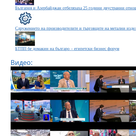
България и Азербайджан отбелязаха 25 години двустранни отно
Сдружението на производителите и търговците на метални издел
БТПП бе домакин на българо – египетски бизнес форум
Видео: