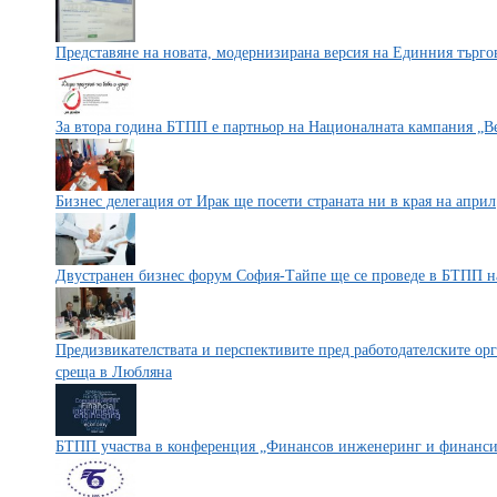
Представяне на новата, модернизирана версия на Единния търг
За втора година БТПП е партньор на Националната кампания „Ве
Бизнес делегация от Ирак ще посети страната ни в края на април
Двустранен бизнес форум София-Тайпе ще се проведе в БТПП н
Предизвикателствата и перспективите пред работодателските ор
среща в Любляна
БТПП участва в конференция „Финансов инженеринг и финанс