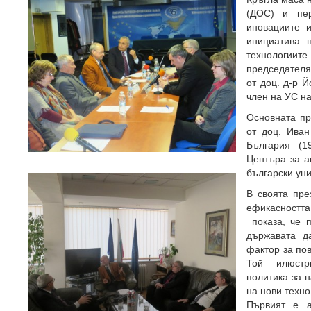
(ДОС) и пер
иновациите и
инициатива 
технологии
председателя
от доц. д-р 
член на УС на
Основната пр
от доц. Иван
България (1
Центъра за а
български уни
В своята пре
ефикасността
показа, че п
държавата д
фактор за по
Той илюстр
политика за 
на нови техно
Първият е а