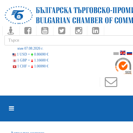
към 07.08.2026 г.
1 USD =
0.86690 €
1 GBP =
1.16600 €
1 CHF =
1.06990 €