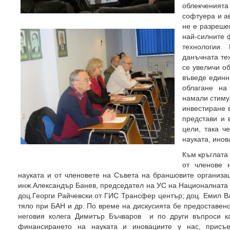
облекченията
софтуера и а
не е разреше
най-силните 
технологии.
данъчната те
се увеличи об
въведе единн
облагане на
намали стиму
инвестиране в
представи и 
цели, така ч
науката, инов
Към кръглата
от членове 
науката и от членовете на Съвета на браншовите организа
инж.Александър Банев, председател на УС на Националната
доц.Георги Райчевски от ГИС Трансфер център; доц. Емил В
тяло при БАН и др. По време на дискусията бе предоставено
неговия колега Димитър Бъчваров и по други въпроси ка
финансирането на науката и иновациите у нас, присъ