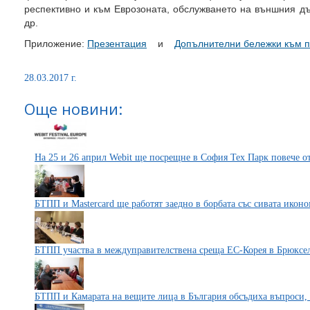
респективно и към Еврозоната, обслужването на външния дъ
др.
Приложение:
Презентация
и
Допълнителни бележки към п
28.03.2017 г.
Още новини:
На 25 и 26 април Webit ще посрещне в София Тех Парк повече о
БТПП и Mastercard ще работят заедно в борбата със сивата икон
БТПП участва в междуправителствена среща ЕС-Корея в Брюксе
БТПП и Камарата на вещите лица в България обсъдиха въпроси, 