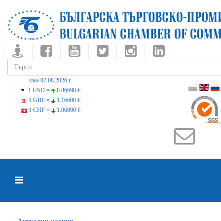
към 07.08.2026 г.
1 USD =
0.86690 €
1 GBP =
1.16600 €
1 CHF =
1.06990 €