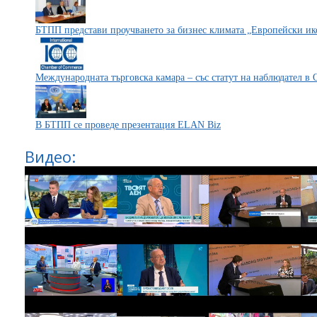
БТПП представи проучването за бизнес климата „Европейски ик
Международната търговска камара – със статут на наблюдател 
В БТПП се проведе презентация ELAN Biz
Видео: