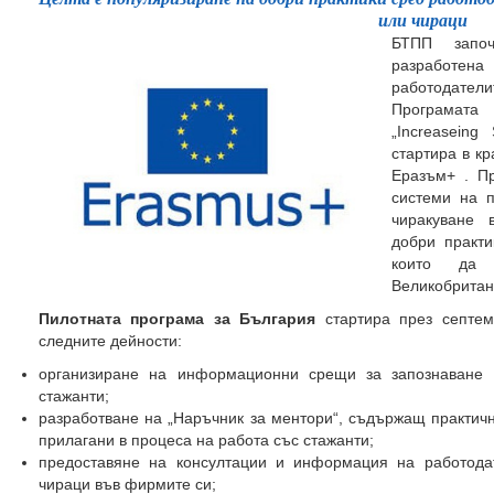
или чираци
БТПП запо
разработена
работодател
Програмата
„Increaseing
стартира в к
Еразъм+ . П
системи на 
чиракуване 
добри практи
които да 
Великобритан
Пилотната програма за България
стартира през септем
следните дейности:
организиране на информационни срещи за запознаване 
стажанти;
разработване на „Наръчник за ментори“, съдържащ практич
прилагани в процеса на работа със стажанти;
предоставяне на консултации и информация на работода
чираци във фирмите си;