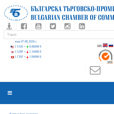
към 07.08.2026 г.
1 USD =
0.86690 €
1 GBP =
1.16600 €
1 CHF =
1.06990 €