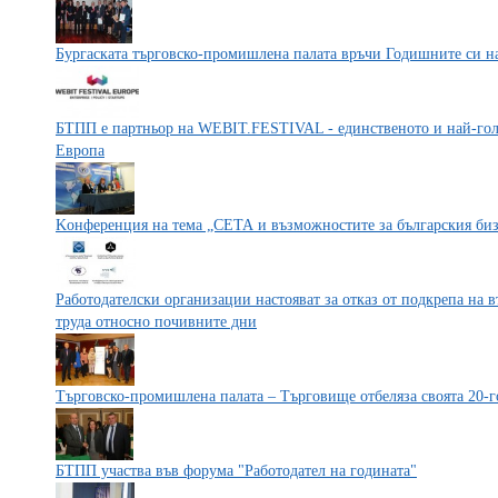
Бургаската търговско-промишлена палата връчи Годишните си н
БТПП е партньор на WEBIT.FESTIVAL - единственото и най-гол
Европа
Kонференция на тема „СЕТА и възможностите за българския би
Работодателски организации настояват за отказ от подкрепа на в
труда относно почивните дни
Търговско-промишлена палата – Търговище отбеляза своята 20
БТПП участва във форума "Работодател на годината"