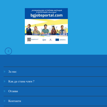
За нас
Как да стана член ?
Отзиви
Контакти