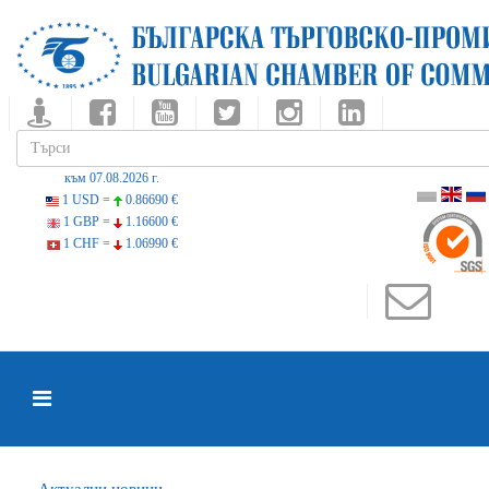
към 07.08.2026 г.
1 USD =
0.86690 €
1 GBP =
1.16600 €
1 CHF =
1.06990 €