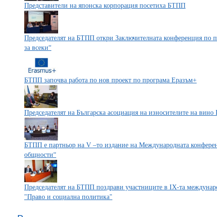
Представители на японска корпорация посетиха БТПП
Председателят на БТПП откри Заключителната конференция по п
за всеки“
БТПП започва работа по нов проект по програма Еразъм+
Председателят на Българска асоциация на износителите на вин
БТПП e партньор на V –то издание на Международната конферен
общности“
Председателят на БТПП поздрави участниците в IX-та междунар
"Право и социална политика"