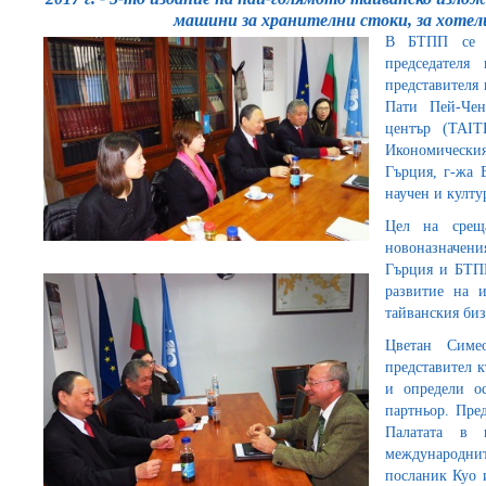
машини за хранителни стоки, за хотел
В БТПП се п
председател
представителя 
Пати Пей-Чен
център (TAIT
Икономическия
Гърция, г-жа
научен и култу
Цел на среща
новоназначен
Гърция и БТПП
развитие на 
тайванския биз
Цветан Симео
представител к
и определи о
партньор. Пред
Палатата в 
международнит
посланик Куо 