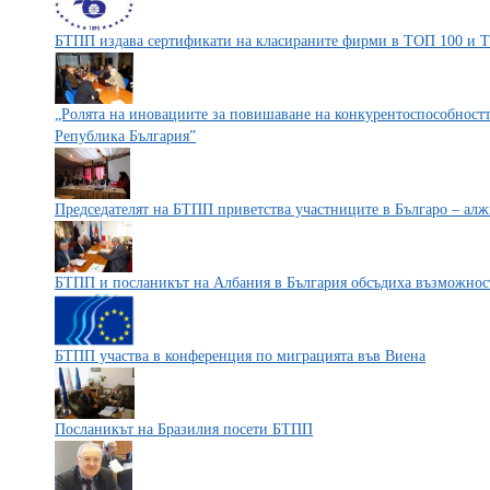
БТПП издава сертификати на класираните фирми в ТОП 100 и 
„Ролята на иновациите за повишаване на конкурентоспособностт
Република България”
Председателят на БТПП приветства участниците в Българо – ал
БТПП и посланикът на Албания в България обсъдиха възможност
БТПП участва в конференция по миграцията във Виена
Посланикът на Бразилия посети БТПП