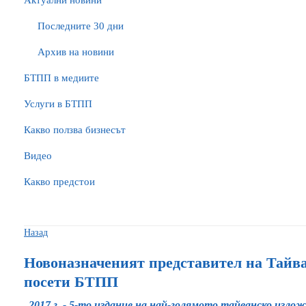
Актуални новини
Последните 30 дни
Архив на новини
БTПП в медиите
Услуги в БТПП
Какво ползва бизнесът
Видео
Какво предстои
Назад
Новоназначеният представител на Тайв
посети БТПП
2017 г. - 5-то издание на най-голямото тайванско изл