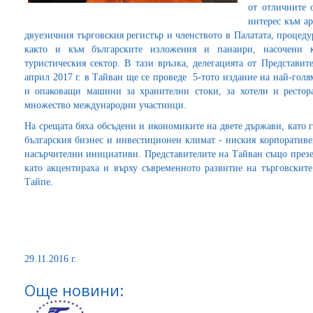
от отличните 
интерес към а
двуезичния търговския регистър и членството в Палатата, процеду
както и към българските изложения и панаири, насочени к
туристическия сектор. В тази връзка, делегацията от Представи
април 2017 г. в Тайван ще се проведе 5-тото издание на най-гол
и опаковащи машини за хранителни стоки, за хотели и рестора
множество международни участници.
На срещата бяха обсъдени и икономиките на двете държави, като 
българския бизнес и инвестиционен климат - ниския корпоративе
насърчителни инициативи. Представителите на Тайван също презе
като акцентираха и върху съвременното развитие на търговски
Тайпе.
29.11.2016 г.
Още новини: