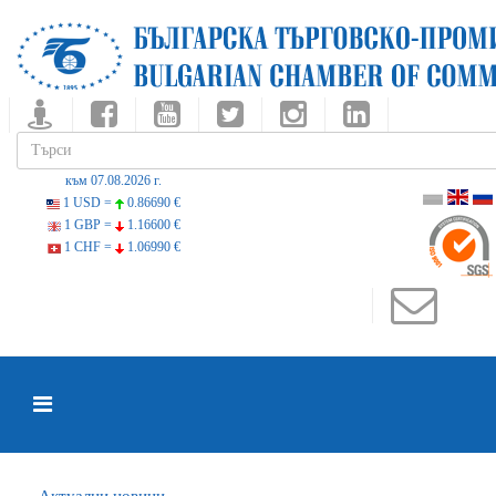
към 07.08.2026 г.
1 USD =
0.86690 €
1 GBP =
1.16600 €
1 CHF =
1.06990 €