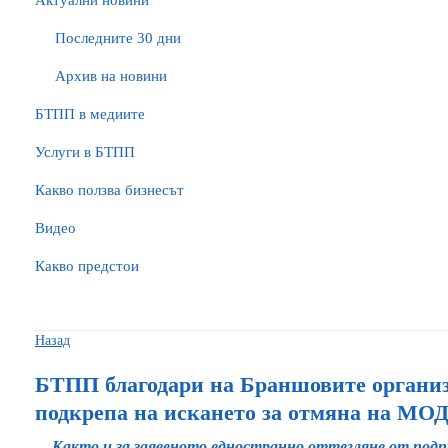
Актуални новини
Последните 30 дни
Архив на новини
БTПП в медиите
Услуги в БТПП
Какво ползва бизнесът
Видео
Какво предстои
Назад
БТПП благодари на Браншовите организ
подкрепа на искането за отмяна на МО
Както и за заявеното едностранно оттегляне от подп