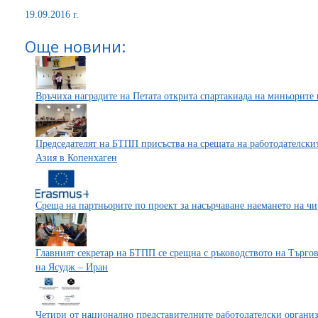
19.09.2016 г.
Още новини:
Връчиха наградите на Петата открита спартакиада на миньорите 
Председателят на БТПП присъства на срещата на работодателски
Азия в Копенхаген
Среща на партньорите по проект за насърчаване наемането на ч
Главният секретар на БТПП се срещна с ръководството на Търго
на Ясудж – Иран
Четири от национално представителните работодателски организ