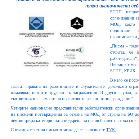
някои икономически де
БТПП изпрат
организации за
МОД, както и
подписани 
икономически 
„Писма – подк
отчитат, че 
работодатели“
Цветан Симеон
БТПП, КРИБ.
В него се посо
засягат правата на работниците и служителите, доколкото огран
намаляват нетните трудови възнаграждения. В други случаи, в
съответния праг вместо на по-високите реални възнаграждения“.
Четирите национално представителни работодателски организации
на писмени потвърждения за отмяна на МОД от страна на БО до
демонстрира категоричната подкрепа на целия бизнес на това спра
С пълния текст на писмото може да се запознаете
ТУК.