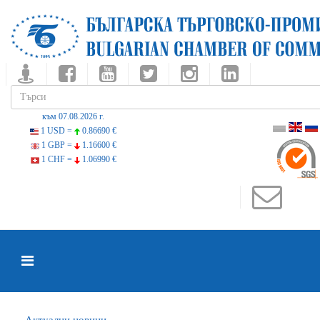
към 07.08.2026 г.
1 USD =
0.86690 €
1 GBP =
1.16600 €
1 CHF =
1.06990 €