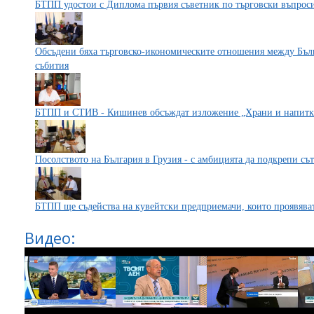
БТПП удостои с Диплома първия съветник по търговски въпроси
Обсъдени бяха търговско-икономическите отношения между Бълг
събития
БТПП и СТИВ - Кишинев обсъждат изложение „Храни и напитки
Посолството на България в Грузия - с амбицията да подкрепи съ
БТПП ще съдейства на кувейтски предприемачи, които проявява
Видео: