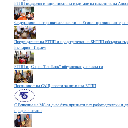
БТПП подкрепя инициативата за издигане на паметник на Апосто
Федерацията на търговските палати на Египет проявява интерес
Председателят на БТПП и председателят на БИТПП обсъдиха тъ
България - Израел
БТПП и „София Тех Парк“ обединяват усилията си
Посланикът на САЩ посети за пръв път БТПП
С Решение на MС от днес бяха признати пет работодателски и 
представителни