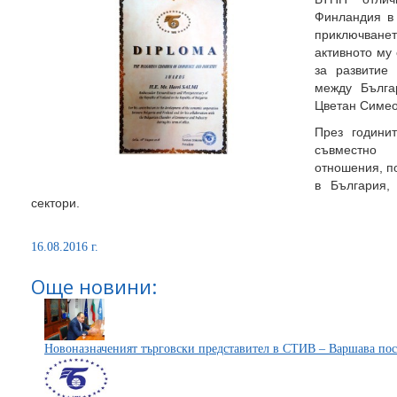
Финландия в
приключване
активното му
за развитие 
между Бълга
Цветан Симе
През години
съвместно 
отношения, п
в България,
сектори.
16.08.2016 г.
Още новини:
Новоназначеният търговски представител в СТИВ – Варшава по