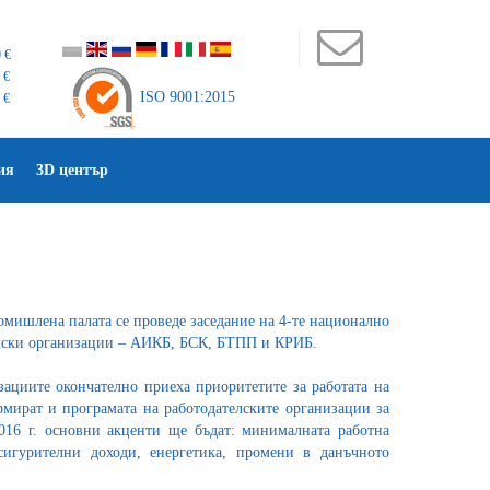
 €
 €
ISO 9001:2015
 €
ия
3D център
омишлена палата се проведе заседание на 4-те национално
елски организации – АИКБ, БСК, БТПП и КРИБ.
зациите окончателно приеха приоритетите за работата на
рмират и програмата на работодателските организации за
016 г. основни акценти ще бъдат: минималната работна
игурителни доходи, енергетика, промени в данъчното