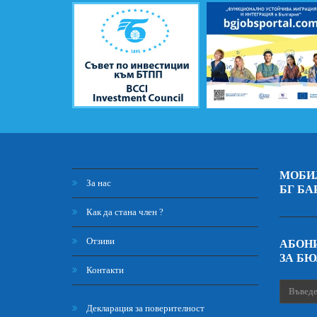
МОБИ
За нас
БГ БА
Как да стана член ?
Отзиви
АБОНИ
ЗА Б
Контакти
Декларация за поверителност