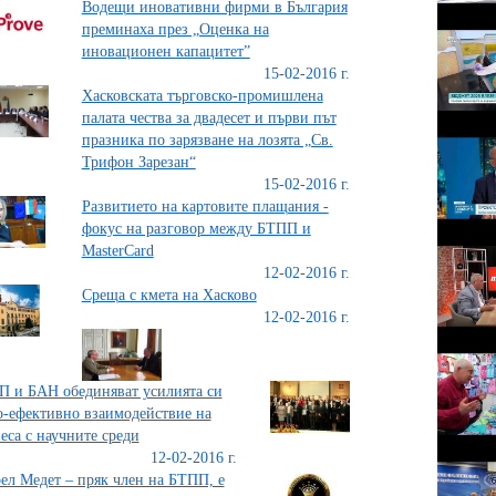
Водещи иновативни фирми в България
преминаха през „Оценка на
иновационен капацитет”
15-02-2016 г.
Хасковската търговско-промишлена
палата чества за двадесет и първи път
празника по зарязване на лозята „Св.
Трифон Зарезан“
15-02-2016 г.
Развитието на картовите плащания -
фокус на разговор между БТПП и
MasterCard
12-02-2016 г.
Среща с кмета на Хасково
12-02-2016 г.
 и БАН обединяват усилията си
о-ефективно взаимодействие на
еса с научните среди
12-02-2016 г.
ел Медет – пряк член на БТПП, е