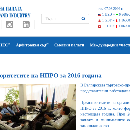
към 07.08.2026 г.
1 USD =
0.86690
1 GBP =
1.16600
1 CHF =
1.06990
®
®
НЕС
Арбитражен съд
Смесени палати
Международни участ
оритетите на НПРО за 2016 година
В Българската търговско-пр
представителни работодат
Представителите на органи
НПРО за 2016 г., които фо
настоящата година. През 2
заплата и минималните ос
законодателство.