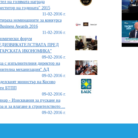
тел на голямата награда
еститор на годината" 2015
11-02-2016 г.
тираха номинациите за конкурса
Business Awards 2016
11-02-2016 г.
номически форум
ЕДИЗВИКАТЕЛСТВАТА ПРЕД
ГАРСКАТА ИКОНОМИКА”
09-02-2016 г.
а с изпълнителния директор на
оителна механизация“ АД
09-02-2016 г.
делският министър на Косово
ети БТПП
09-02-2016 г.
нар - Изисквания за пускане на
ра и за влагане в строителството ...
09-02-2016 г.