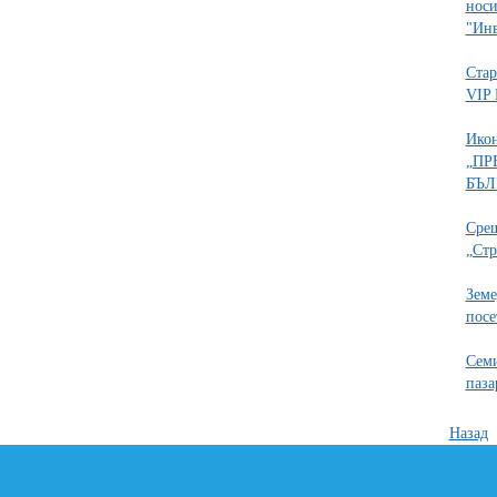
носи
"Инв
Стар
VIP 
Ико
„ПР
БЪЛ
Срещ
„Стр
Земе
пос
Семи
паза
Назад