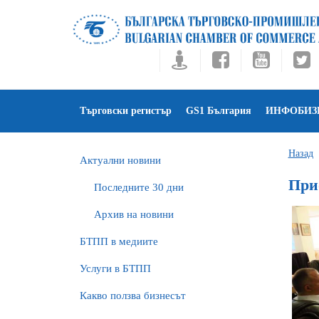
Търговски регистър
GS1 България
ИНФОБИЗ
Назад
Актуални новини
При
Последните 30 дни
Архив на новини
БTПП в медиите
Услуги в БТПП
Какво ползва бизнесът