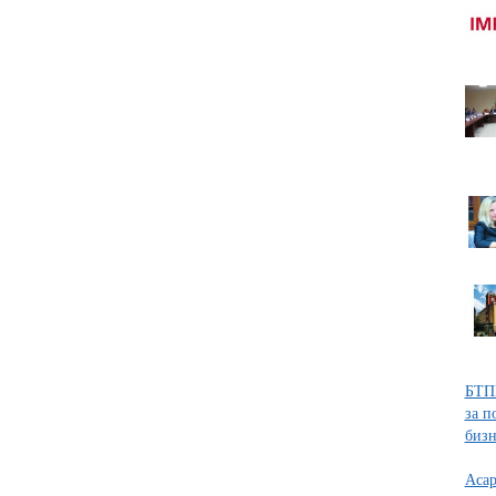
БТПП
за п
бизн
Асар