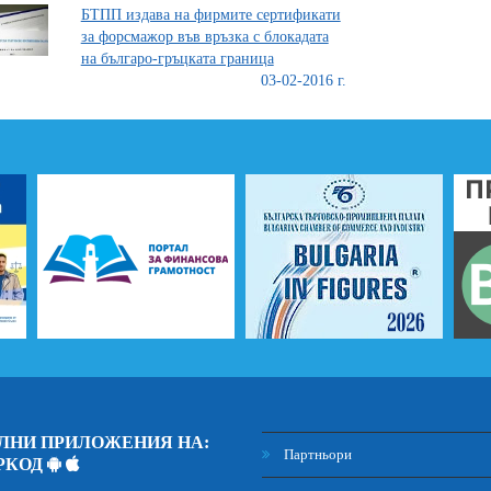
БТПП издава на фирмите сертификати
за форсмажор във връзка с блокадата
на българо-гръцката граница
03-02-2016 г.
ЛНИ ПРИЛОЖЕНИЯ НА:
Партньори
РКОД