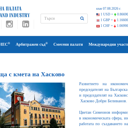
към 07.08.2026 г.
1 USD =
0.86690
1 GBP =
1.16600
1 CHF =
1.06990
®
®
НЕС
Арбитражен съд
Смесени палати
Международни участ
ща с кмета на Хасково
Развитието на икономич
председателят на Българск
и председателят на Хасков
Хасково Добри Беливанов. 
Цветан Симеонов информир
в икономическата сфера, и
работата по създаването н