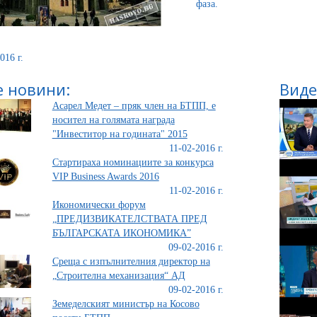
фаза.
016 г.
 новини:
Виде
Асарел Медет – пряк член на БТПП, е
носител на голямата награда
"Инвеститор на годината" 2015
11-02-2016 г.
Стартираха номинациите за конкурса
VIP Business Awards 2016
11-02-2016 г.
Икономически форум
„ПРЕДИЗВИКАТЕЛСТВАТА ПРЕД
БЪЛГАРСКАТА ИКОНОМИКА”
09-02-2016 г.
Среща с изпълнителния директор на
„Строителна механизация“ АД
09-02-2016 г.
Земеделският министър на Косово