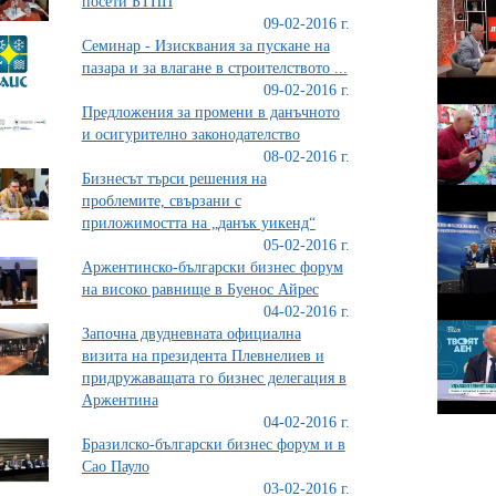
посети БТПП
09-02-2016 г.
Семинар - Изисквания за пускане на
пазара и за влагане в строителството ...
09-02-2016 г.
Предложения за промени в данъчното
и осигурително законодателство
08-02-2016 г.
Бизнесът търси решения на
проблемите, свързани с
приложимостта на „данък уикенд“
05-02-2016 г.
Аржентинско-български бизнес форум
на високо равнище в Буенос Айрес
04-02-2016 г.
Започна двудневната официална
визита на президента Плевнелиев и
придружаващата го бизнес делегация в
Аржентина
04-02-2016 г.
Бразилско-български бизнес форум и в
Сао Пауло
03-02-2016 г.