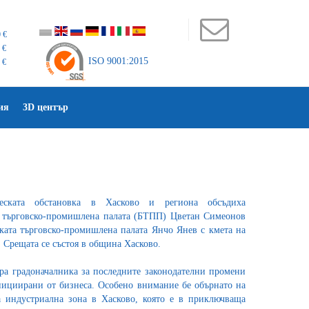
 €
 €
ISO 9001:2015
 €
ия
3D център
еската обстановка в Хасково и региона обсъдиха
а търговско-промишлена палата (БТПП) Цветан Симеонов
ската търговско-промишлена палата Янчо Янев с кмета на
Срещата се състоя в община Хасково.
а градоначалника за последните законодателни промени
нициирани от бизнеса. Особено внимание бе обърнато на
а индустриална зона в Хасково, която е в приключваща