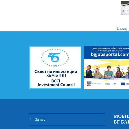
Назад
МОБИ
За нас
БГ БА