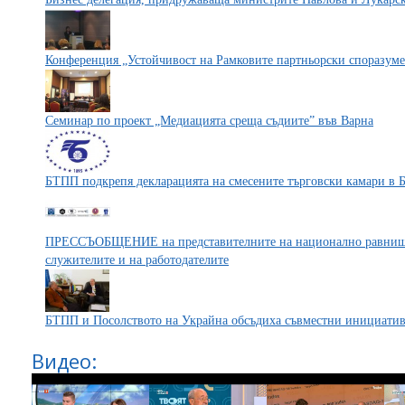
Конференция „Устойчивост на Рамковите партньорски споразум
Семинар по проект „Медиацията среща съдиите” във Варна
БТПП подкрепя декларацията на смесените търговски камари в 
ПРЕССЪОБЩЕНИЕ на представителните на национално равнище
служителите и на работодателите
БТПП и Посолството на Украйна обсъдиха съвместни инициати
Видео: