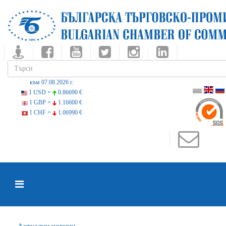
към 07.08.2026 г.
1 USD =
0.86690 €
1 GBP =
1.16600 €
1 CHF =
1.06990 €