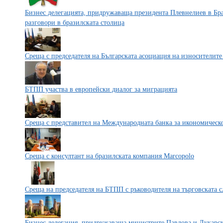
Бизнес делегацията, придружаваща президента Плевнелиев в Бр
разговори в бразилската столица
Среща с председателя на Българската асоциация на износителите
БТПП участва в европейски диалог за миграцията
Среща с представител на Международната банка за икономическ
Среща с консултант на бразилската компания Marcopolo
Среща на председателя на БТПП с ръководителя на търговската
Бизнес делегация, придружаваща министрите Павлова и Лукарск