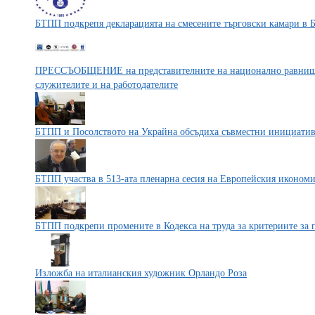
БТПП подкрепя декларацията на смесените търговски камари в 
ПРЕССЪОБЩЕНИЕ на представителните на национално равнище
служителите и на работодателите
БТПП и Посолството на Украйна обсъдиха съвместни инициати
БТПП участва в 513-ата пленарна сесия на Европейския икономи
БТПП подкрепи промените в Кодекса на труда за критериите за 
Изложба на италианския художник Орландо Роза