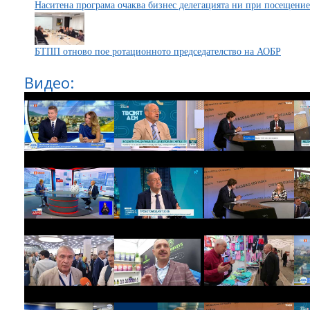
Наситена програма очаква бизнес делегацията ни при посещени
БТПП отново пое ротационното председателство на АОБР
Видео: