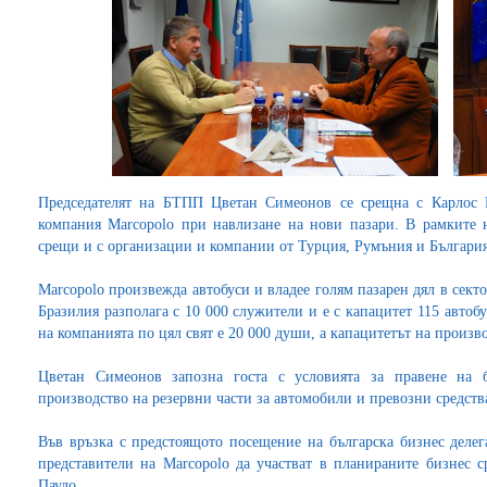
Председателят на БТПП Цветан Симеонов се срещна с Карлос Р
компания Marcopolo при навлизане на нови пазари. В рамките 
срещи и с организации и компании от Турция, Румъния и България
Marcopolo произвежда автобуси и владее голям пазарен дял в секто
Бразилия разполага с 10 000 служители и е с капацитет 115 автобу
на компанията по цял свят е 20 000 души, а капацитетът на произво
Цветан Симеонов запозна госта с условията за правене на 
производство на резервни части за автомобили и превозни средств
Във връзка с предстоящото посещение на българска бизнес деле
представители на Marcopolo да участват в планираните бизнес 
Пауло.