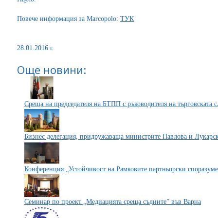
Повече информация за Marcopolo:
ТУК
28.01.2016 г.
Още новини:
Среща на председателя на БТПП с ръководителя на търговската
Бизнес делегация, придружаваща министрите Павлова и Лукарск
Конференция „Устойчивост на Рамковите партньорски споразум
Семинар по проект „Медиацията среща съдиите” във Варна