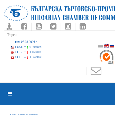
към 07.08.2026 г.
1 USD =
0.86690 €
1 GBP =
1.16600 €
1 CHF =
1.06990 €