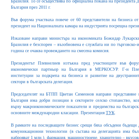
Бразилия. То се осъществява по официална покана на президента Д
България през 2011 г.
Във форума участваха повече от 60 представители на бизнеса от
президент на Националната камара на индустрията посрещна през
Изказване направи министъра на икономиката Божидар Лукарски
Бразилия е безспорен – възобновена е службата ни по търговско-
година се очаква провеждането на смесена комисия.
Президентът Плевнелиев изтъкна пред участниците във фору
икономически партньор на България в МЕРКОСУР. Г-н Плев
институции за подкрепа на бизнеса и развитие на двустранни
сектори в българската делегация.
Председателят на БТПП Цветан Симеонов направи представяне н
България има добри позиции в секторите селско стопанство, ко
върху макроикономическите показатели и предимства на българска
основните международни класации. Презентация
ТУК
.
В рамките на последващите бизнес срещи бяха обсъдени бъдещи
комуникационни технологии (в състава на делегацията има бъл
наброяват 1 млн.), фармация, машиностроене, хранително – вкусо