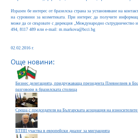
Изразен бе интерес от бразилска страна за установяване на конта
на суровини за козметиката. При интерес да получите информаци
може да се свързвате с дирекция „Международно сътрудничество и
494, 8117 489 или e-mail: m.markova@bcci.bg
02.02.2016 г.
Още новини:
Бизнес делегацията, придружаваща президента Плевнелиев в Бр
разговори в бразилската столица
Среща с председателя на Българската асоциация на износителите
БТПП участва в европейски диалог за миграцията