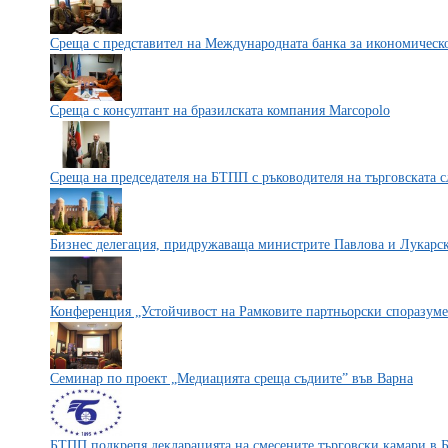
Среща с представител на Международната банка за икономическ
Среща с консултант на бразилската компания Marcopolo
Среща на председателя на БТПП с ръководителя на търговската
Бизнес делегация, придружаваща министрите Павлова и Лукарск
Конференция „Устойчивост на Рамковите партньорски споразум
Семинар по проект „Медиацията среща съдиите” във Варна
БТПП подкрепя декларацията на смесените търговски камари в 