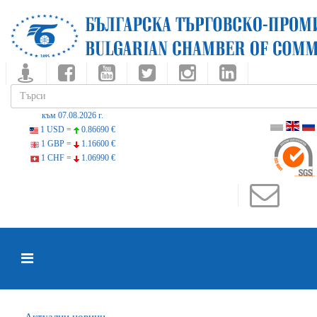
към 07.08.2026 г.
1 USD =
0.86690 €
1 GBP =
1.16600 €
1 CHF =
1.06990 €