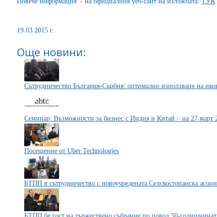
Повече информация - на официалния уеб-сайт на изложбата:
ТУК
19.03.2015 г.
Още новини:
Сътрудничество България-Сърбия: оптимално използване на ико
Семинар: Възможности за бизнес с Индия и Китай – на 27 март
Посещение от Uber Technologies
БТПП в сътрудничество с новоучредената Селскостопанска асоц
БТПП бе гост на тържествено събрание по повод 50-годишнинат