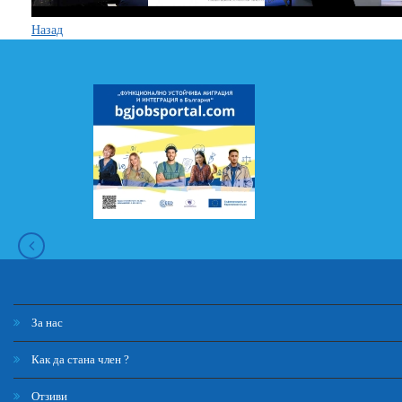
Назад
За нас
Как да стана член ?
Отзиви