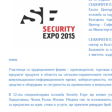
СЕКЮРИТИ ЕКСП
Експо Център
изложба за охр
Българска тъ
Център - Софи
на Министерст
СЕКЮРИТИ ЕКС
сектор за Бълг
Балканите за
е мястото, къд
човек.
Участници са традиционните фирми – производители, търговци 
предлагат продукти в областта на сигнално-охранителните сист
комуникационно-информационните мрежи, киберсигурността, тех
средства и оборудване за сигурността на промишлени и комунални
В 22-ата специализирана изложба Security Expo ще вземат у
Херцеговина, Чехия, Русия, Италия. Убедени сме, че изложението
за предлагане на идеи, стоки и услуги, ще привлече рекорден бро