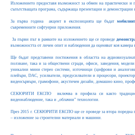
Изложението предоставя възможност за обмен на практически и п
съпътстващата програма, съдържаща презентации и демонстрации 
За първа година акцент в експозицията ще бъдат
мобилни
съвременните софтуерни приложения.
За първи път в рамките на изложението ще се проведе
демонстр
възможността от личен опит и наблюдения да оценяват коя камера 
Ще бъдат представени постижения в областта на аудиовизуална
ползване, така и за обществени сгради, офиси, заведения, модел
уникални мини стерео системи, източници (цифрови и аналогови
плейъри, DAC, усилватели, предусилватели и процесори, проектор
видеосървъри, грамофони, акустичен дизайн, домашно кино, проф
СЕКЮРИТИ ЕКСПО включва в профила си както традиционн
видеонаблюдение, така и „облачни” технологии.
През 2015 г. СЕКЮРИТИ ЕКСПО ще се проведе за втора поредна го
– изложение за строителни материали и машини.