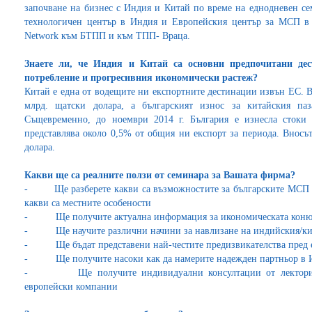
започване на бизнес с Индия и Китай по време на еднодневен се
технологичен център в Индия и Европейския център за МСП в К
Network към БТПП и към ТПП- Враца.
Знаете ли, че Индия и Китай са основни предпочитани дес
потребление и прогресивния икономически растеж?
Китай е една от водещите ни експортните дестинации извън ЕС. Вн
млрд. щатски долара, а българският износ за китайския па
Същевременно, до ноември 2014 г. България е изнесла стоки 
представлява около 0,5% от общия ни експорт за периода. Вносъ
долара.
Какви ще са реалните ползи от семинара за Вашата фирма?
- Ще разберете какви са възможностите за българските МСП в 
какви са местните особености
- Ще получите актуална информация за икономическата конюн
- Ще научите различни начини за навлизане на индийския/кит
- Ще бъдат представени най-честите предизвикателства пред 
- Ще получите насоки как да намерите надежден партньор в 
- Ще получите индивидуални консултации от лектори с 
европейски компании