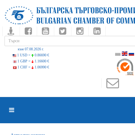
към 07.08.2026 г.
1 USD =
0.86690 €
1 GBP =
1.16600 €
1 CHF =
1.06990 €