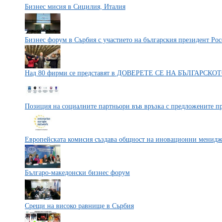
Бизнес мисия в Сицилия, Италия
Бизнес форум в Сърбия с участието на българския президент Ро
Над 80 фирми се представят в ДОВЕРЕТЕ СЕ НА БЪЛГАРСКО
Позиция на социалните партньори във връзка с предложените пр
Европейската комисия създава общност на иновационни менид
Българо-македонски бизнес форум
Срещи на високо равнище в Сърбия