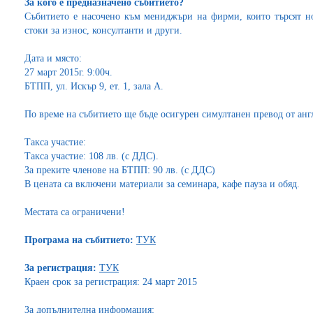
За кого е предназначено събитието?
Събитието е насочено към мениджъри на фирми, които търсят н
стоки за износ, консултанти и други.
Дата и място:
27 март 2015г. 9:00ч.
БТПП, ул. Искър 9, ет. 1, зала А.
По време на събитието ще бъде осигурен симултанен превод от анг
Такса участие:
Такса участие: 108 лв. (с ДДС).
За преките членове на БТПП: 90 лв. (с ДДС)
В цената са включени материали за семинара, кафе пауза и обяд.
Местата са ограничени!
Програма на събитието:
ТУК
За регистрация:
ТУК
Краен срок за регистрация: 24 март 2015
За допълнителна информация: