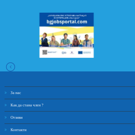
За нас
Как да стана член ?
Отзиви
Контакти