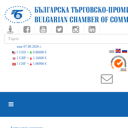
към 07.08.2026 г.
1 USD =
0.86690 €
1 GBP =
1.16600 €
1 CHF =
1.06990 €