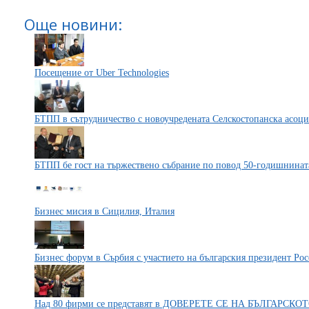
Още новини:
Посещение от Uber Technologies
БТПП в сътрудничество с новоучредената Селскостопанска асоц
БТПП бе гост на тържествено събрание по повод 50-годишнинат
Бизнес мисия в Сицилия, Италия
Бизнес форум в Сърбия с участието на българския президент Ро
Над 80 фирми се представят в ДОВЕРЕТЕ СЕ НА БЪЛГАРСКО