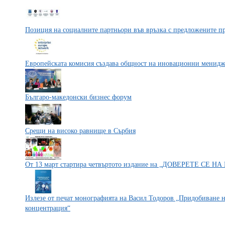
Позиция на социалните партньори във връзка с предложените пр
Европейската комисия създава общност на иновационни менид
Българо-македонски бизнес форум
Срещи на високо равнище в Сърбия
От 13 март стартира четвъртото издание на „ДОВЕРЕТЕ СЕ 
Излезе от печат монографията на Васил Тодоров „Придобиване н
концентрация“