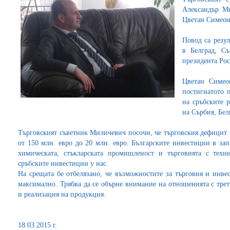
Александър Ми
Цветан Симеон
Повод са резул
в Белград, С
президента Ро
Цветан Симео
постигнатото 
на сръбските 
на Сърбия, Бел
Търговският съветник Миличевич посочи, че търговския дефицит 
от 150 млн. евро до 20 млн. евро. Българските инвестиции в зап
химическата, стъкларската промишленост и търговията с техн
сръбските инвестиции у нас.
На срещата бе отбелязано, че възможностите за търговия и инве
максимално. Трябва да се обърне внимание на отношенията с трет
и реализация на продукция.
18.03.2015 г.