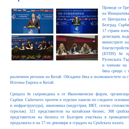
Проведе се Тре
на Инициатива
от Централна 
Белград, Сърби
17 страни взех
делегация, вод
министрите на
благоустройст
(БТПП) бе пр
Русенската Тъ
и членове на 
бяха срещи с 
различини региони на Китай. Обсъдени бяха и възможностите за с
Източна Европа и Китай.
Срещата бе съпроводена и от Икономически форум, организир
Сърбия. Събитието протече в отделни панели по следните основни
и инфраструктура), икономика (индустрия, ИКТ, селско стопанств
туризъм). 321 представители на китайския бизнес, 308 сръбс
представители на бизнеса от България участваха в проведени
продължиха и на 17-ти декември в сградата на Сръбската палата.