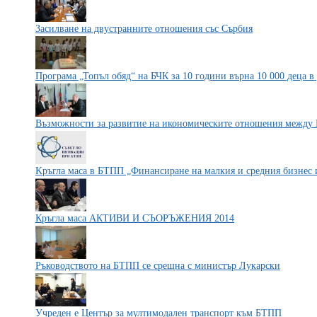
Засилване на двустранните отношения със Сърбия
Програма „Топъл обяд“ на БЧК за 10 години върна 10 000 деца 
Възможности за развитие на икономическите отношения между 
Kръгла маса в БТПП „Финансиране на малкия и средния бизнес 
Кръгла маса АКТИВИ И СЪОРЪЖЕНИЯ 2014
Ръководството на БТПП се срещна с министър Лукарски
Учреден е Център за мултимодален транспорт към БТПП