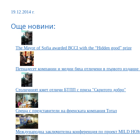
19.12.2014 г.
Още новини:
The Mayor of Sofia awarded BCCI with the “Hidden good” prize
Петнадесет компании и медии бяха отличени в първото изд
Столичният кмет отличи БТПП с приза ''Скритото добро''
Среща с представители на френската компания Тотал
Mеждународна заключителна конференция по проект MILD HO