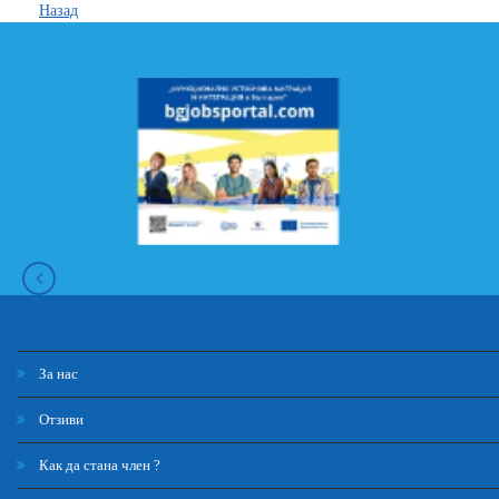
Назад
За нас
Отзиви
Как да стана член ?