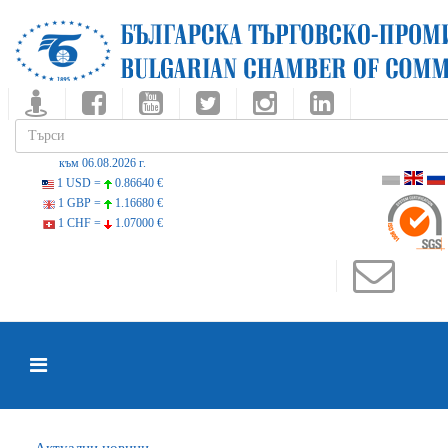
към 06.08.2026 г.
1 USD =
0.86640 €
1 GBP =
1.16680 €
1 CHF =
1.07000 €