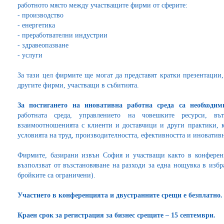
работното място между участващите фирми от сферите:
-
производство
-
енергетика
-
преработвателни индустрии
-
здравеопазване
-
услуги
За тази цел фирмите ще могат да представят кратки презентации,
другите фирми, участващи в събитията.
За постигането на иновативна работна среда са необходи
работната среда, управлението на човешките ресурси, в
взаимоотношенията с клиенти и доставчици и други практики, к
условията на труд, производителността, ефективността и иноватив
Фирмите, базирани извън София и участващи както в конференц
възползват от възстановяване на разходи за една нощувка в избр
бройките са ограничени).
Участието в конференцията и двустранните срещи е безплатно.
Краен срок за регистрация за бизнес срещите – 15 септември.