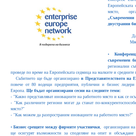
Европейската 
място, ор
„Съвременни 
двустранни би
Дата на
Мяст
•
Конферен
съвременен би
регионални съ
проведе по време на Европейската седмица на малките и средните 
Събитието ще бъде организирано
в Представителството на 
повече от 80 водещи предприятия, публични и бизнес лидери 
Европа.
Ще бъдат организирани сесии на следните теми:
-
"Какво представляват иновациите на работното място и как се ос
-
"Как различните региони могат да станат по-конкурентоспосо
място?"
-
"Как можем да разпространим иновациите на работното място?"
•
Бизнес срещите между фирмите участнички
, организирани на 
ще осигурят възможности за споделяне на опит и обсъждане