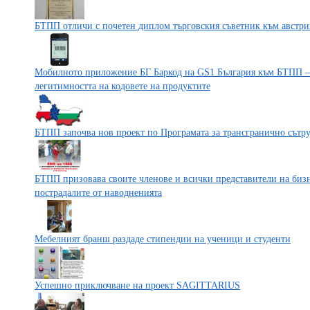
БТПП отличи с почетен диплом търговския съветник към австри
Мобилното приложение БГ Баркод на GS1 България към БТПП – 
легитимността на кодовете на продуктите
БТПП започва нов проект по Програмата за трансгранично сътр
БТПП призовава своите членове и всички представители на бизн
пострадалите от наводненията
Мебелният бранш раздаде стипендии на ученици и студенти
Успешно приключване на проект SAGITTARIUS