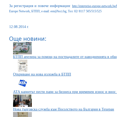
За регистрация и повече информация:
http://enterprise-europe-network.b
Europe Network, БТПП; e-mail:
een@bcci.bg;
Тел: 02/ 8117 505/515/525
12.08.2014 г.
Още новини:
БТПП апелира за помощ на пострадалите от наводненията в общ
Откриване на нова изложба в БТПП
АТА карнетът пести пари за бизнеса при временен износ и внос 
Нова търговска служба към Посолството на България в Техеран