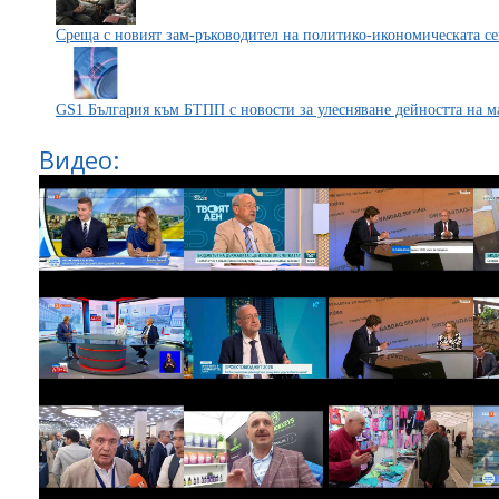
Среща с новият зам-ръководител на политико-икономическата с
GS1 България към БТПП с новости за улесняване дейността на м
Видео: