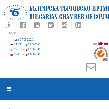
към 07.08.2026 г.
1 USD =
0.86690 €
1 GBP =
1.16600 €
1 CHF =
1.06990 €