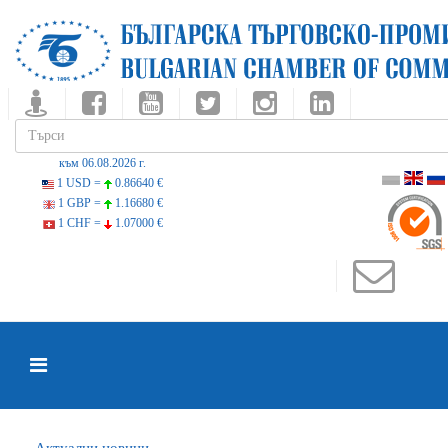
към 06.08.2026 г.
1 USD =
0.86640 €
1 GBP =
1.16680 €
1 CHF =
1.07000 €