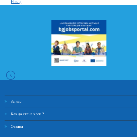
Назад
За нас
Как да стана член ?
Отзиви