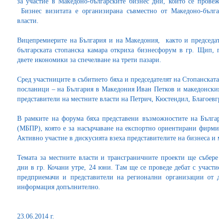
за участие в Македоно-българските бизнес дни, които се прове
Бизнес визитата е организирана съвместно от Македоно-бълга
власти.
Вицепремиерите на България и на Македония, както и председа
българската стопанска камара откриха бизнесфорум в гр. Щип, 
двете икономики за спечелване на трети пазари.
Сред участниците в събитието бяха и председателят на Стопанскат
посланици – на България в Македония Иван Петков и македонски
представители на местните власти на Петрич, Кюстендил, Благоевг
В рамките на форума бяха представени възможностите на Българ
(МБПР), която е за насърчаване на експортно ориентирани фирми
Активно участие в дискусията взеха представителите на бизнеса и 
Темата за местните власти и трансграничните проекти ще събере
дни в гр. Кочани утре, 24 юни. Там ще се проведе дебат с участ
предприемачи и представители на регионални организации от 
информация допълнително.
23.06.2014 г.