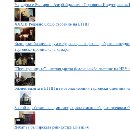
Учредена е Българо – Азербайджанска Търговска Индустриална
XXXIII Редовно Общо събрание на БТПП
Български бизнес форум в Будапеща – израз на доброто сътруд
търговско-промишлена камара
"През границите" - нестандартна фотоизложба-пътепис на НБУ
Бизнес визита в БТПП на новоназначения търговски съветник на
Застой в работата на администрацията около изборите тревожи б
Дебат за българската реиндустриализация