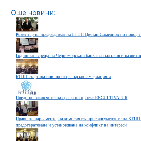
Още новини:
Коментар на председателя на БТПП Цветан Симеонов по повод т
Годишната среща на Черноморската банка за търговия и развити
БТПП стартира нов проект, свързан с медиацията
Предстои заключителна среща по проект RECULTIVATUR
Правната парламентарна комисия възприе аргументите на БТПП 
предотвратяване и установяване на конфликт на интереси