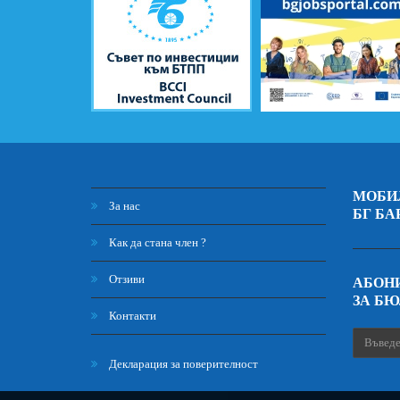
МОБИ
За нас
БГ БА
Как да стана член ?
Отзиви
АБОНИ
ЗА Б
Контакти
Декларация за поверителност