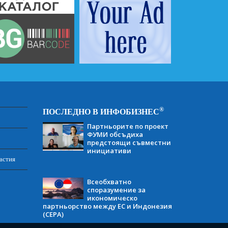
®
ПОСЛЕДНО В ИНФОБИЗНЕС
Партньорите по проект
ФУМИ обсъдиха
предстоящи съвместни
инициативи
астия
Всеобхватно
споразумение за
икономическо
партньорство между ЕС и Индонезия
(CEPA)