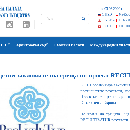
към 05.08.2026 г.
1 USD =
0.86550
1 GBP =
1.16660
1 CHF =
1.07010
®
®
НЕС
Арбитражен съд
Смесени палати
Международни участ
дстои заключителна среща по проект REC
БТПП организира заключит
постигнатите резултати, ко
Проектът се реализира п
Югоизточна Европа.
По време на срещата ще б
RECULTIVATUR резултати, 