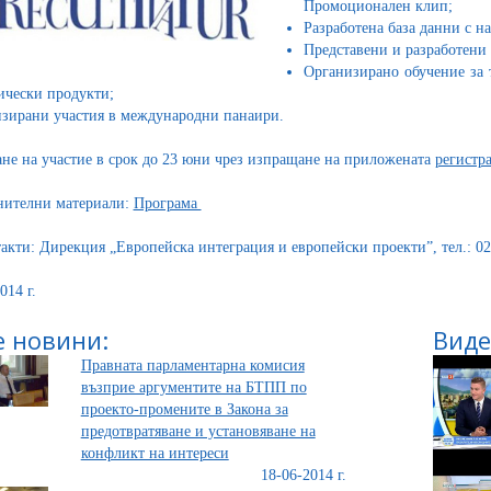
Промоционален клип;
Разработена база данни с н
Представени и разработени
Организирано обучение за 
ически продукти;
зирани участия в международни панаири.
ане на участие в срок до 23 юни чрез изпращане на приложената
регистр
ителни материали:
Програма
такти: Дирекция „Европейска интеграция и европейски проекти”, тел.: 02
014 г.
 новини:
Виде
Правната парламентарна комисия
възприе аргументите на БТПП по
проекто-промените в Закона за
предотвратяване и установяване на
конфликт на интереси
18-06-2014 г.