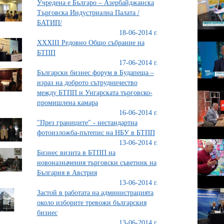
Учредена е Българо – Азербайджанска
Търговска Индустриална Палата /
БАТИП/
18-06-2014 г.
XXXIII Редовно Общо събрание на
БТПП
17-06-2014 г.
Български бизнес форум в Будапеща –
израз на доброто сътрудничество
между БТПП и Унгарската търговско-
промишлена камара
16-06-2014 г.
"През границите" - нестандартна
фотоизложба-пътепис на НБУ в БТПП
13-06-2014 г.
Бизнес визита в БТПП на
новоназначения търговски съветник на
България в Австрия
13-06-2014 г.
Застой в работата на администрацията
около изборите тревожи българския
бизнес
13-06-2014 г.