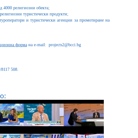
ад 4000 религиозни обекта;
 религиозни туристически продукти;
туроператори и туристически агенции за промотиране на
ационна форма
на e-mail: projects2@bcci.bg
/8117 508.
о: