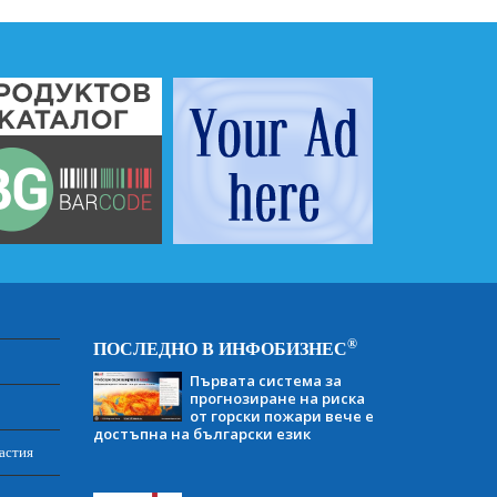
®
ПОСЛЕДНО В ИНФОБИЗНЕС
Първата система за
прогнозиране на риска
от горски пожари вече е
достъпна на български език
астия