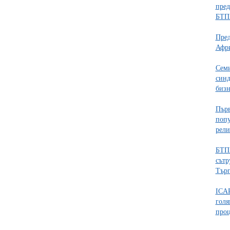
пред
БТП
Пред
Афр
Семи
синд
бизн
Първ
попу
рели
БТПП
сътр
Търг
ICAP
голя
проц