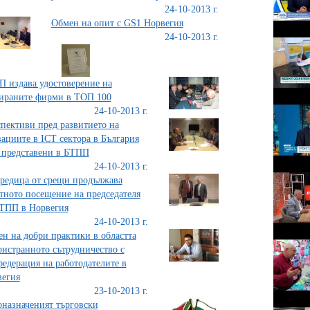
24-10-2013 г.
Обмен на опит с GS1 Норвегия
24-10-2013 г.
 издава удостоверение на
ираните фирми в ТОП 100
24-10-2013 г.
пективи пред развитието на
ациите в ICT сектора в България
 представени в БТПП
24-10-2013 г.
редица от срещи продължава
тното посещение на председателя
ТПП в Норвегия
24-10-2013 г.
н на добри практики в областта
ристранното сътрудничество с
едерация на работодателите в
егия
23-10-2013 г.
назначеният търговски