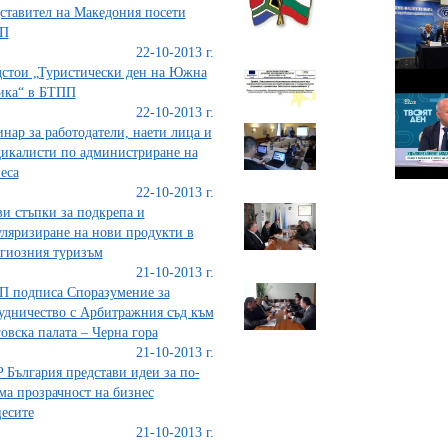
ставител на Македония посети
П
22-10-2013 г.
стои „Туристически ден на Южна
ика“ в БТПП
22-10-2013 г.
нар за работодатели, наети лица и
икалисти по администриране на
еса
22-10-2013 г.
и стъпки за подкрепа и
ляризиране на нови продукти в
гиозния туризъм
21-10-2013 г.
 подписа Споразумение за
удничество с Арбитражния съд към
овска палата – Черна гора
21-10-2013 г.
 България представи идеи за по-
ма прозрачност на бизнес
есите
21-10-2013 г.