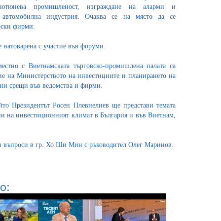
 тютюнева промишленост, изграждане на аларми и
 автомобилна индустрия. Очаква се на място да се
рски фирми.
е натоварена с участие във форуми.
естно с Виетнамската търговско-промишлена палата са
ие на Министерството на инвестициите и планирането на
лни срещи във ведомства и фирми.
йто Президентът Росен Плевнелиев ще представи темата
ии на инвестиционният климат в България и във Виетнам,
и въпроси в гр. Хо Ши Мин с ръководител Олег Маринов.
о: