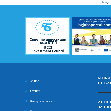
Назад
МОБИ
За нас
БГ БА
Отзиви
Как да стана член ?
АБОНИ
ЗА Б