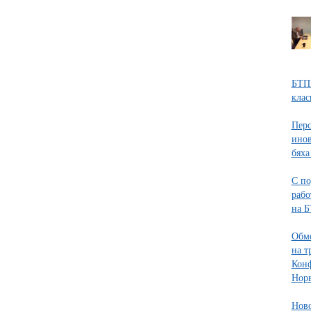
БТПП
клас
Перс
инов
бяха
С по
рабо
на Б
Обме
на т
Конф
Норв
Ново