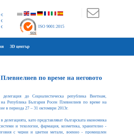
 €
 €
ISO 9001:2015
 €
ия
3D център
 Плевнелиев по време на неговото
 делегация до Социалистическа република Виетнам,
на Република България Росен Плевнелиев по време на
е в периода 27 – 31 октомври 2013г.
в делегацията, като представляват българската икономика
системи и техологии, фармация, козметика, хранително -
рговия с черни и цветни метали, военно - промишлен