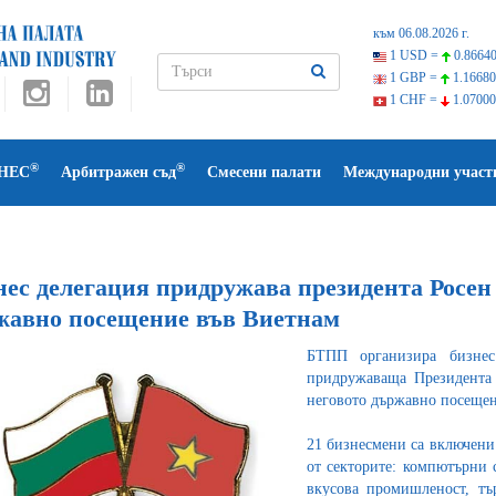
към 06.08.2026 г.
1 USD =
0.86640
1 GBP =
1.16680
1 CHF =
1.07000
®
®
НЕС
Арбитражен съд
Смесени палати
Международни участ
нес делегация придружава президента Росен
жавно посещение във Виетнам
БТПП организира бизнес
придружаваща Президента 
неговото държавно посещени
21 бизнесмени са включени 
от секторите: компютърни 
вкусова промишленост, тъ