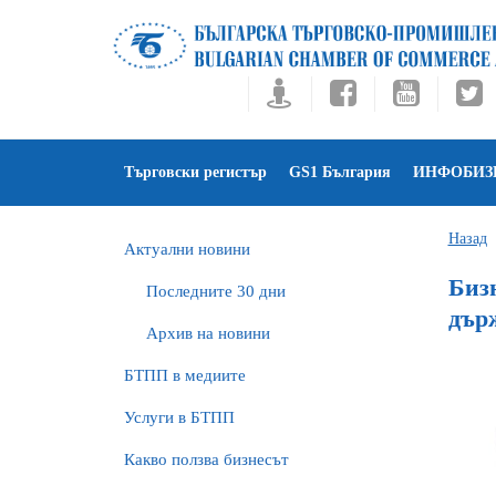
Търговски регистър
GS1 България
ИНФОБИЗ
Назад
Актуални новини
Биз
Последните 30 дни
дър
Архив на новини
БTПП в медиите
Услуги в БТПП
Какво ползва бизнесът