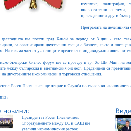
комплекс, полиграфия,
оповестителни системи,
присъединят и други бълга
Програмата на делегацията 
 делегацията ще посети град Ханой за период от 3 дни - като съвм
зирани, са организирани двустранни срещи с бизнеса, както и посещен
м. На голяма част от участниците предстоят и индивидуални допълните
мско-български бизнес форум ще се проведе в гр. Хо Ши Мин, на ко
ите между българския и виетнамския бизнес“. Предвидени са презентац
и на двустранните икономически и търговски отношения.
ентът Росен Плевнелиев ще открие и Служба по търговско-икономическ
013 г.
 новини:
Виде
Президентът Росен Плевнелиев:
Споразумението между ЕС и САЩ ще
увеличи икономическия растеж