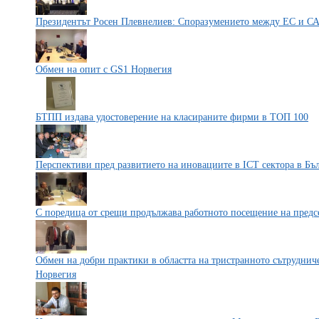
Президентът Росен Плевнелиев: Споразумението между ЕС и С
Обмен на опит с GS1 Норвегия
БТПП издава удостоверение на класираните фирми в ТОП 100
Перспективи пред развитието на иновациите в ICT сектора в Бъ
С поредица от срещи продължава работното посещение на предс
Обмен на добри практики в областта на тристранното сътрудниче
Норвегия