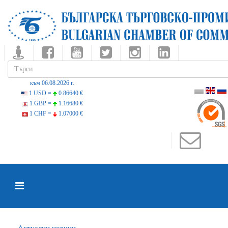
към 06.08.2026 г.
1 USD =
0.86640 €
1 GBP =
1.16680 €
1 CHF =
1.07000 €