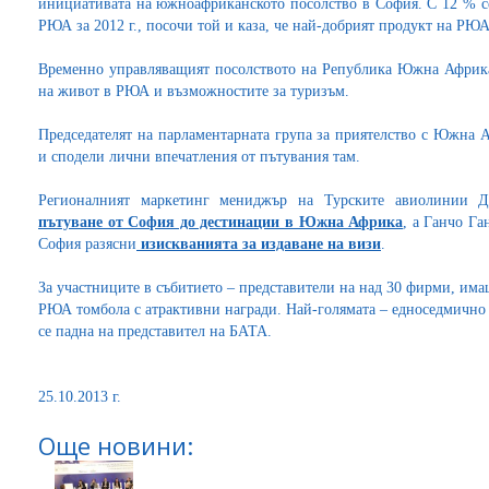
инициативата на южноафриканското посолство в София. С 12 % с
РЮА за 2012 г., посочи той и каза, че най-добрият продукт на РЮА
Временно управляващият посолството на Република Южна Африка
на живот в РЮА и възможностите за туризъм.
Председателят на парламентарната група за приятелство с Южна 
и сподели лични впечатления от пътувания там.
Регионалният маркетинг мениджър на Турските авиолинии Д
пътуване от София до дестинации в Южна Африка
, а Ганчо Г
София разясни
изискванията за издаване на визи
.
За участниците в събитието – представители на над 30 фирми, има
РЮА томбола с атрактивни награди. Най-голямата – едноседмично 
се падна на представител на БАТА.
25.10.2013 г.
Още новини: