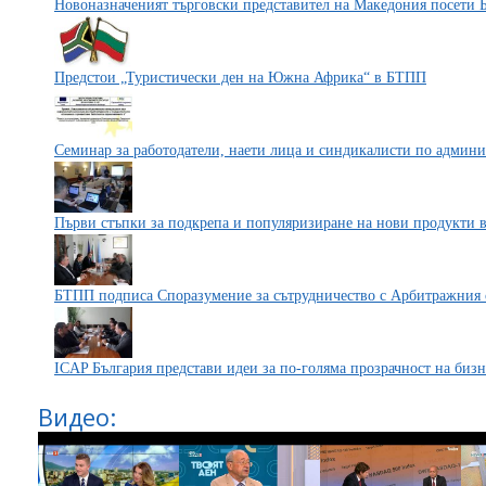
Новоназначеният търговски представител на Македония посети
Предстои „Туристически ден на Южна Африка“ в БТПП
Семинар за работодатели, наети лица и синдикалисти по админи
Първи стъпки за подкрепа и популяризиране на нови продукти 
БТПП подписа Споразумение за сътрудничество с Арбитражния с
ICAP България представи идеи за по-голяма прозрачност на бизн
Видео: