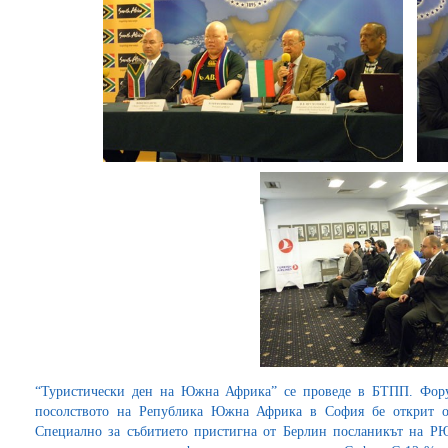
“Туристически ден на Южна Африка” се проведе в БТПП. Форум
посолството на Република Южна Африка в София бе открит о
Специално за събитието пристигна от Берлин посланикът на Р