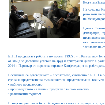
Норвегия в Бълга
На срещата бя
рано този месе
на Международ
Цветан Симеон
декларация, 
правителствен
възстановяване
засилване на с
БТПП продължава работата по проект TRUST - TRansparency for sUS
от Фонд за достойни условия на труд и тристранен диалог в рам
2014 г. Партньор от норвежка страна е Конфедерация на работодат
Постигната бе договореност – посолството, съвместно с БТПП в 
среща за представяне на възможностите, представляващи взаимен и
•
рибното производство;
•
производството на млечни продукти с високо качество;
•
религиозния туризъм.
В хода на разговора бяха обсъдени и основните приоритети, дис