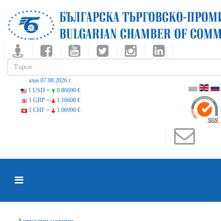
към 07.08.2026 г.
1 USD =
0.86690 €
1 GBP =
1.16600 €
1 CHF =
1.06990 €