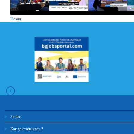
Назад
За нас
Как да стана член ?