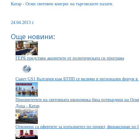
Катар - Осми световен конгрес на търговските палати.
24.04.2013 г.
Още новини:
ГЕРБ представи акцентите от политическата си програма
Съвет GS1 България към БТПП се включи в регионален форум в
Приоритетите на световната икономика бяха потвърдени на Осми
Доха - Катар
Отворени са офертите за изпълнител по проект, финансиран по