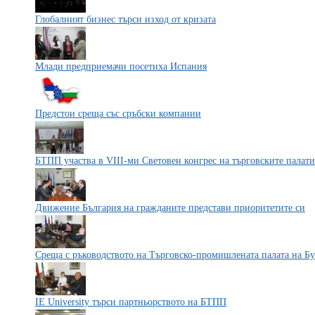
Глобалният бизнес търси изход от кризата
Млади предприемачи посетиха Испания
Предстои среща със сръбски компании
БТПП участва в VIII-ми Световен конгрес на търговските палати
Движение България на гражданите представи приоритетите си
Среща с ръководството на Търговско-промишлената палата на Б
IE University търси партньорството на БТПП