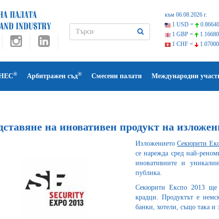
към 06.08.2026 г.
1 USD =
0.86640
1 GBP =
1.16680
1 CHF =
1.07000
®
®
НЕС
Арбитражен съд
Смесени палати
Международни участ
дставяне на иновативен продукт на изложе
Изложението
Секюрити Ек
се нарежда сред най-реном
иновативните и уникални
публика.
Секюрити Експо 2013 ще 
крадци. Продуктът е немск
банки, хотели, също така и 