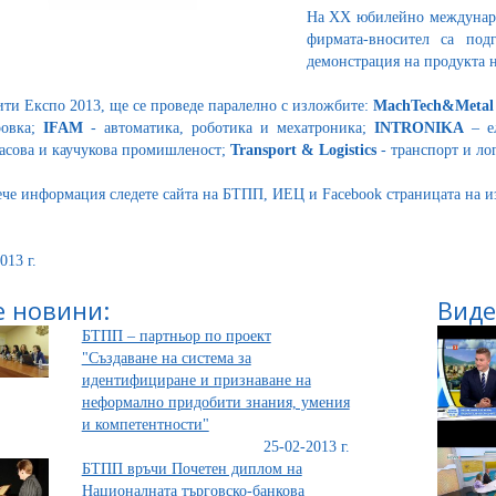
На XX юбилейно международ
фирмата-вносител са под
демонстрация на продукта 
ти Експо 2013, ще се проведе паралелно с изложбите:
MachTech&Metal
ровка;
IFAM
- автоматика, роботика и мехатроника;
INTRONIKA
– е
асова и каучукова промишленост;
Transport & Logistics
- транспорт и лог
ече информация следете сайта на БТПП, ИЕЦ и Facebook страницата на и
013 г.
 новини:
Виде
БТПП – партньор по проект
"Създаване на система за
идентифициране и признаване на
неформално придобити знания, умения
и компетентности"
25-02-2013 г.
БТПП връчи Почетен диплом на
Националната търговско-банкова