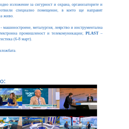
но изложение за сигурност и охрана, организаторите и
готвили специално помещение, в което ще направят
на живо.
- машиностроене, металургия, леярство и инструментална
лектронна промишленост и телекомуникации;
PLAST
–
истика (6-8 март).
зложбата.
о: