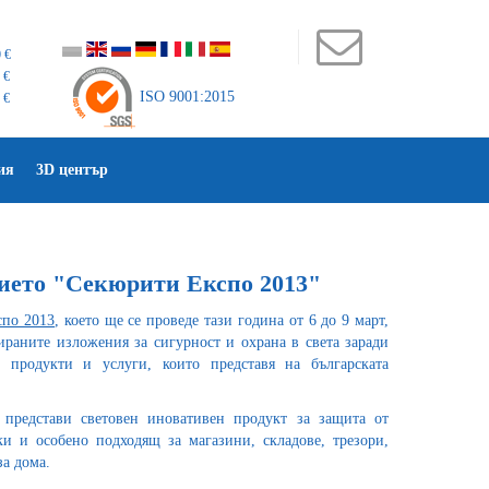
 €
 €
ISO 9001:2015
 €
ия
3D център
нието "Секюрити Експо 2013"
спо 2013
, което ще се проведе тази година от 6 до 9 март,
ираните изложения за сигурност и охрана в света заради
 продукти и услуги, които представя на българската
представи световен иновативен продукт за защита от
и и особено подходящ за магазини, складове, трезори,
за дома.