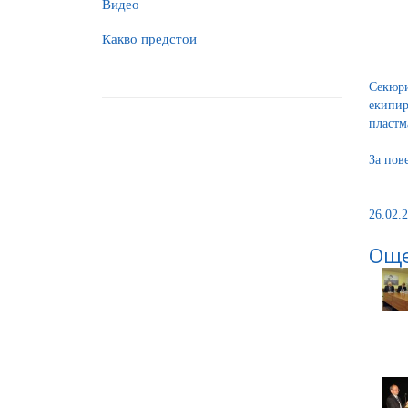
Видео
Какво предстои
Секюри
екипи
пластм
За пов
26.02.2
Още