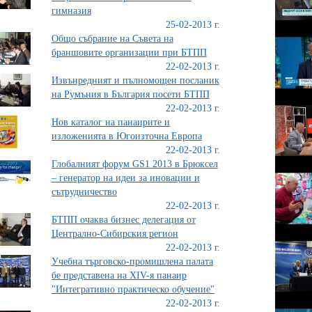
гимназия
25-02-2013 г.
Общо събрание на Съвета на
браншовите организации при БТПП
22-02-2013 г.
Извънредният и пълномощен посланик
на Румъния в България посети БТПП
22-02-2013 г.
Нов каталог на панаирите и
изложенията в Югоизточна Европа
22-02-2013 г.
Глобалният форум GS1 2013 в Брюксел
– генератор на идеи за иновации и
сътрудничество
22-02-2013 г.
БТПП очаква бизнес делегация от
Централно-Сибирския регион
22-02-2013 г.
Учебна търговско-промишлена палата
бе представена на XIV-я панаир
"Интегративно практическо обучение"
22-02-2013 г.