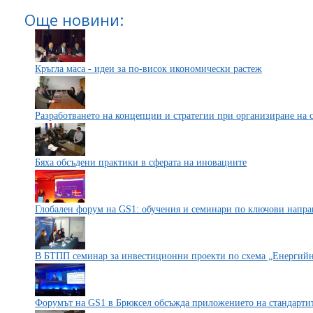
Още новини:
Кръгла маса - идеи за по-висок икономически растеж
Разработването на концепции и стратегии при организиране на с
Бяха обсъдени практики в сферата на иновациите
Глобален форум на GS1: обучения и семинари по ключови направ
В БТПП семинар за инвестиционни проекти по схема „Енергийн
Форумът на GS1 в Брюксел обсъжда приложението на стандартит