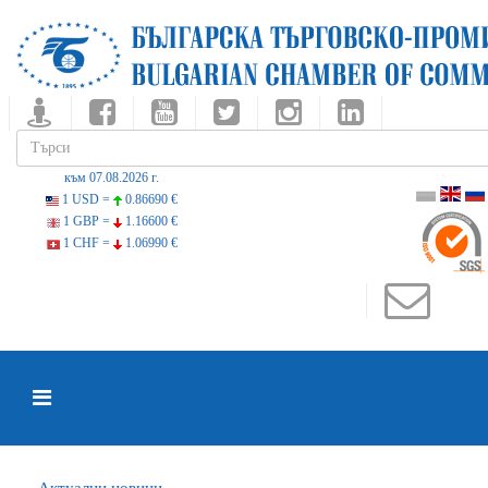
към 07.08.2026 г.
1 USD =
0.86690 €
1 GBP =
1.16600 €
1 CHF =
1.06990 €