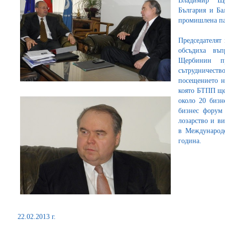
Владимир Ще
България и Ба
промишлена п
Председателя
обсъдиха въп
Щербинин пр
сътрудничест
посещението н
която БТПП ще 
около 20 бизн
бизнес форум
лозарство и ви
в Международ
година.
22.02.2013 г.