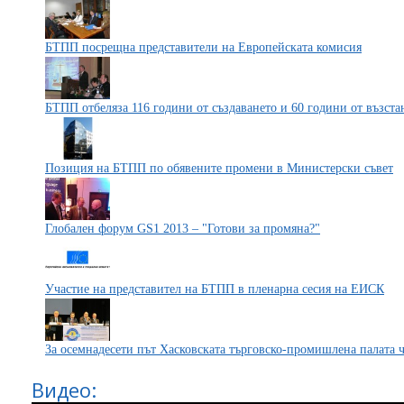
БТПП посрещна представители на Европейската комисия
БТПП отбеляза 116 години от създаването и 60 години от възс
Позиция на БТПП по обявените промени в Министерски съвет
Глобален форум GS1 2013 – "Готови за промяна?"
Участие на представител на БТПП в пленарна сесия на ЕИСК
За осемнадесети път Хасковската търговско-промишлена палата ч
Видео: