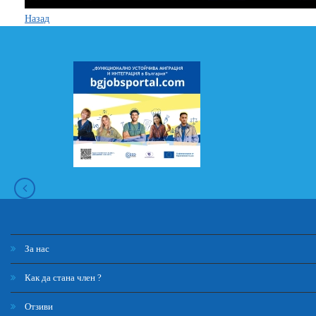
Назад
За нас
Как да стана член ?
Отзиви