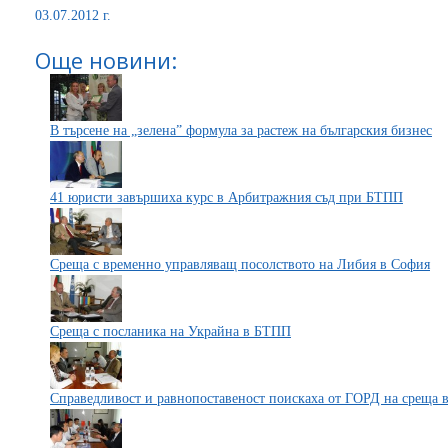
03.07.2012 г.
Още новини:
В търсене на „зелена” формула за растеж на българския бизнес
41 юристи завършиха курс в Арбитражния съд при БТПП
Среща с временно управляващ посолството на Либия в София
Среща с посланика на Украйна в БТПП
Справедливост и равнопоставеност поискаха от ГОРД на среща