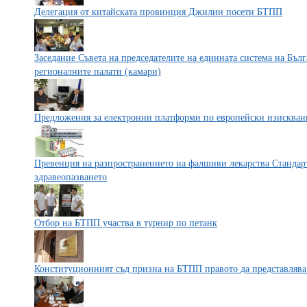
Делегация от китайската провинция Джилин посети БТПП
Заседание Съвета на председателите на единната система на Бъл
регионалните палати (камари)
Предложения за електронни платформи по европейски изискван
Превенция на разпространението на фалшиви лекарства Стандар
здравеопазването
Отбор на БТПП участва в турнир по петанк
Конституционният съд призна на БТПП правото да представлява