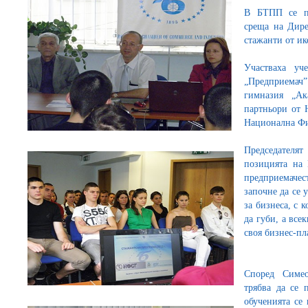
В БТПП се пр
среща на Дире
стажанти от и
Участваха уч
„Предприемач
гимназия „Ак
партньори от 
Национална Фи
Председател
позицията на 
предприемачес
започне да се 
за бизнеса, с 
да губи, а все
своя бизнес-пл
Според Симео
трябва да се 
обученията се