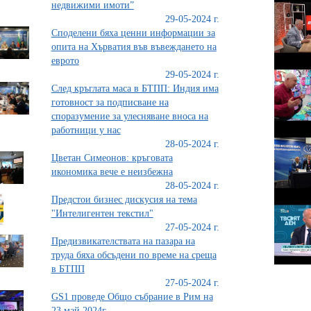
недвижими имоти”
29-05-2024 г.
Споделени бяха ценни информации за
опита на Хърватия във въвеждането на
еврото
29-05-2024 г.
След кръглата маса в БТПП: Индия има
готовност за подписване на
споразумение за улесняване вноса на
работници у нас
28-05-2024 г.
Цветан Симеонов: кръговата
икономика вече е неизбежна
28-05-2024 г.
Предстои бизнес дискусия на тема
"Интелигентен текстил"
27-05-2024 г.
Предизвикателствата на пазара на
труда бяха обсъдени по време на среща
в БТПП
27-05-2024 г.
GS1 проведе Общо събрание в Рим на
23 май 2024г.