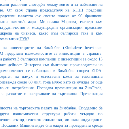
исани различни спогодби между които и за избягване на
не. От своя страна председателя на БТПП поздрави
редстави палатата със своите повече от 90 браншови
ални палати/камари. Мирослава Маркова, експерт към
ътрудничество и международни организации представи
крепа на бизнеса, както към български така и към
резентация
ТУК
!
е на инвестициите на Зимбабве (Zimbabwe Investment
A) представи възможностите за инвестиции в страната.
ата работят 3 български компании с инвестиции за около 15
ата дейност. Интереси към български производители на
ромишленост се наблюдава в Зимбабве според ZIDA.
одител на памук и естествени кожи за текстилната
извежда около 60 мил. тона мляко като се нуждае от още
то си потребление. Последва презентация на ZimTrade,
за развитие и насърчаване на търговията. Презентация
йността на търговската палата на Зимбабве. Споделено бе
други икономически структури работи усърдно по
елния сектор, селското стопанство, минната индустрия и
а Посланик Машингаидзе благодари за проведената среща