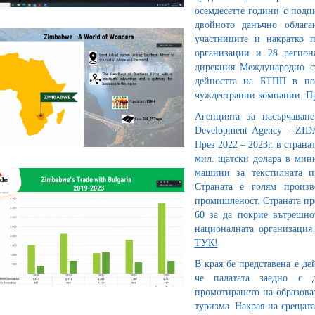
осемдесетте години с подп
двойното данъчно облага
участниците и накратко п
организации и 28 регион
дирекция Международно с
дейността на БТПП в под
чуждестранни компании. П
Агенцията за насърчаван
Development Agency - ZID
През 2022 – 2023г. в стран
мил. щатски долара в минн
машини за текстилната п
Страната е голям произв
промишленост. Страната про
60 за да покрие вътрешно
националната организация 
ТУК!
В края бе представена е де
че палатата заедно с 
промотирането на образоват
туризма. Накрая на срещат