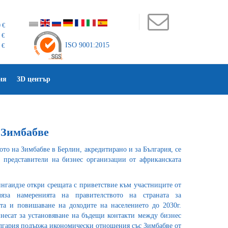
 €
 €
ISO 9001:2015
 €
ия
3D център
 Зимбабве
то на Зимбабве в Берлин, акредитирано и за България, се
 представители на бизнес организации от африканската
гаидзе откри срещата с приветствие към участниците от
ляза намеренията на правителството на страната за
та и повишаване на доходите на населението до 2030г.
есат за установяване на бъдещи контакти между бизнес
ългария подържа икономически отношения със Зимбабве от