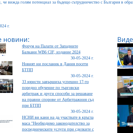
и, че вижда голям потенциал за бъдещо сътрудничество с България в обра
024 г.
 новини:
Виде
Форум на Палати от Западните
Балкани WB6 CIF, издание 2024
30-05-2024 г.
Новият ни посланик в Дания посети
БТПП
30-05-2024 г.
33 юристи завършиха успешно 17-то
поредно обучение по търговски
арбитраж и други способи за решаване
на правни спорове от Арбитражния съд
при БТПП
30-05-2024 г.
НСНИ ви кани на да участвате в кръгла
маса “Необходимо законодателство за
посредническите услуги при сделките с