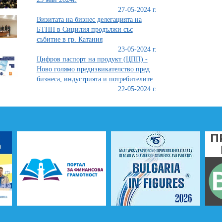
27-05-2024 г.
Визитата на бизнес делегацията на
БТПП в Сицилия продължи със
събитие в гр. Катания
23-05-2024 г.
Цифров паспорт на продукт (ЦПП) -
Ново голямо предизвикателство пред
бизнеса, индустрията и потребителите
22-05-2024 г.