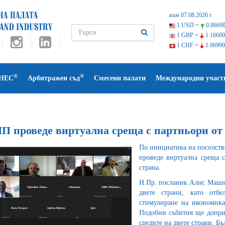
към 07.08.2026 г.
1 USD =
0.86690
1 GBP =
1.16600
1 CHF =
1.06990
®
®
НЕС
Арбитражен съд
Смесени палати
Международни участ
П проведе виртуална среща с партньори от
По инициатива на посолство
проведе виртуална среща с
страна.
Н.Пр. посланик Алис Машин
двете страни, като отбе
стимулиране на икономика
Подобни събития ще доприн
средите на двете страни. Б