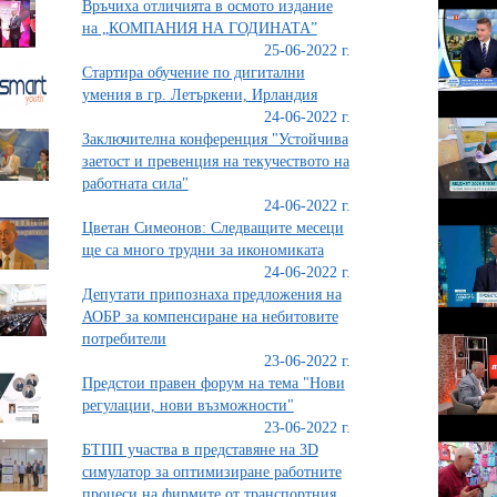
Връчиха отличията в осмото издание
на „КОМПАНИЯ НА ГОДИНАТА”
25-06-2022 г.
Стартира обучение по дигитални
умения в гр. Летъркени, Ирландия
24-06-2022 г.
Заключителна конференция "Устойчива
заетост и превенция на текучеството на
работната сила"
24-06-2022 г.
Цветан Симеонов: Следващите месеци
ще са много трудни за икономиката
24-06-2022 г.
Депутати припознаха предложения на
АОБР за компенсиране на небитовите
потребители
23-06-2022 г.
Предстои правен форум на тема "Нови
регулации, нови възможности"
23-06-2022 г.
БТПП участва в представяне на 3D
симулатор за оптимизиране работните
процеси на фирмите от транспортния