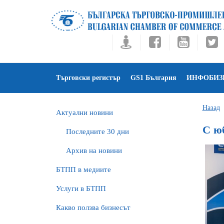
Търговски регистър
GS1 България
ИНФОБИЗ
Назад
Актуални новини
С ю
Последните 30 дни
Архив на новини
БTПП в медиите
Услуги в БТПП
Какво ползва бизнесът