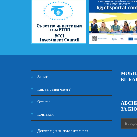
МОБИ
За нас
БГ БА
Как да стана член ?
Отзиви
АБОНИ
ЗА Б
Контакти
Декларация за поверителност