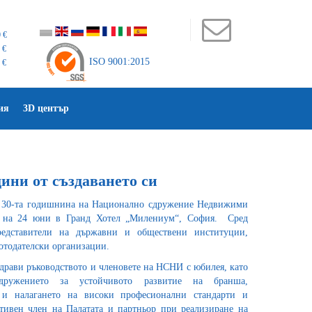
 €
 €
ISO 9001:2015
 €
ия
3D център
ини от създаването си
а 30-та годишнина на Национално сдружение Недвижими
 на 24 юни в Гранд Хотел „Милениум“, София. Сред
едставители на държавни и обществени институции,
отодателски организации.
драви ръководството и членовете на НСНИ с юбилея, като
дружението за устойчивото развитие на бранша,
 и налагането на високи професионални стандарти и
ивен член на Палатата и партньор при реализиране на