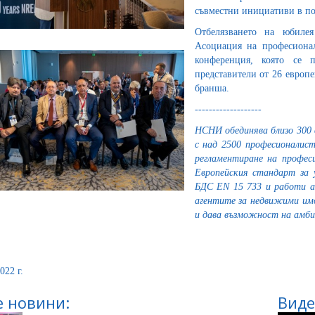
съвместни инициативи в по
Отбелязването на юбилея
Асоциация на професиона
конференция, която се 
представители от 26 европ
бранша.
-------------------
НСНИ обединява близо 300 
с над 2500 професионалист
регламентиране на профес
Европейския стандарт за 
БДС EN 15 733 и работи а
агентите за недвижими им
и дава възможност на амби
022 г.
 новини:
Виде