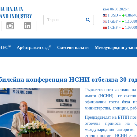
към 06.08.2026 г.
1 USD =
0.86640
1 GBP =
1.16680
1 CHF =
1.07000
®
®
НЕС
Арбитражен съд
Смесени палати
Международни участ
билейна конференция НСНИ отбеляза 30 год
Тържественото честване н
имоти (НСНИ) се състоя
официални гости бяха пр
министерства, агенции, раб
Председателят на БТПП поз
отбеляза приноса на с
международния авторитет
етични норми. НСНИ е акт