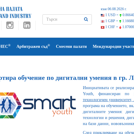
към 06.08.2026 г.
1 USD =
0.86640
1 GBP =
1.16680
1 CHF =
1.07000
®
®
НЕС
Арбитражен съд
Смесени палати
Международни участ
ртира обучение по дигитални умения в гр. 
Инициативата се реализира
Youth, финансиран по 
технологичен университет,
програма на обучението, в
дигиталните умения: диг
технологии и решения, диг
на бази данни, нововъзник
След приключване на обуч