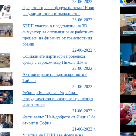
23-06-2022 г.
Предстои правен форум на тема "Нови
регулации, нови възможности"
23-06-2022 г.
БТПП участва в представяне на 3D
симулатор за оптимизиране работните
процеси на фирмите от транспортния
бранш
22-06-2022 г.
Социалните партньори проведоха
среща с еврокомисар Никола Шмит
22-06-2022 г.
Активизиране на партньорството с
Тайван
22-06-2022 г.
Уебинар България - Украйна -
сътрудничество в секторите транспорт
и логистика
21-06-2022 г.
Фестивалът "Най-доброто от Индия" бе
открит в София
21-06-2022 г.
Участие на БТПП във форума на