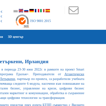
 €
 €
ISO 9001:2015
 €
ия
3D център
Летъркени, Ирландия
 в периода 23-30 юни 2022г. в рамките на проект Smart
програма Еразъм+. Преподаватели от
Атлантически
 Летъркени
, партньор по проекта, са разработили учебната
ключваща следните 6 модула, насочени към повишаване на
итален бизнес, управление на кризи, цифрови бизнес
итален маркетинг и комуникации, обработка и съхранение
ващи цифрови технологии за трансформация.
ението предстои през есента БТПП съвместно с Висшето