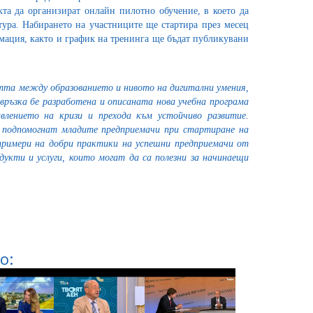
та да организират онлайн пилотно обучение, в което да
ура. Набирането на участниците ще стартира през месец
рмация, както и график на тренинга ще бъдат публикувани
астта между образованието и нивото на дигитални умения,
връзка бе разработена и описаната нова учебна програма
авлението на кризи и прехода към устойчиво развитие.
а подпомогнат младите предприемачи при стартиране на
римери на добри практики на успешни предприемачи от
дукти и услуги, които могат да са полезни за начинаещи
о: