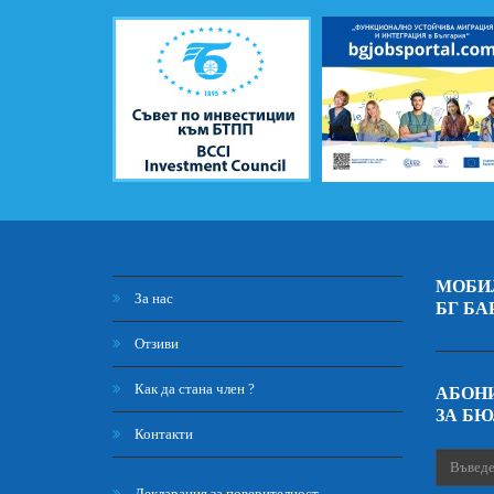
МОБИ
За нас
БГ БА
Отзиви
Как да стана член ?
АБОНИ
ЗА Б
Контакти
Декларация за поверителност