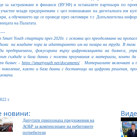
е за застраховане и финанси (ВУЗФ) и останалите партньори по проек
 участие млади предприемачи с цел повишаване на дигиталната им култ
ври, а обучението ще се проведе през октомври т.г. Допълнителна инфо
аницата на Палатата.
----
 Smart Youth стартира през 2020г. с основна цел преодоляване на проп
дими на младите хора за адаптирането им на пазара на труда. В тази 
ди предприемачи, фокусирана върху цифровизацията на бизнеса, упр
ът създаде и база данни с полезни проучвания и материали, които д
ен бизнес -
https://smartyouth.net/documents/
. Материалите включват и п
 поколение, както и база данни с доставчици на цифрови решения, про
иемачи.
022 г.
 новини:
Виде
Депутати припознаха предложения на
АОБР за компенсиране на небитовите
потребители