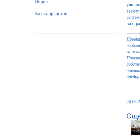
Видео
училищ
вземат
Какво предстои
септем
на стр
--------
Проект
необхо
за мла
Проект
собств
новото
предпр
24.06.2
Още