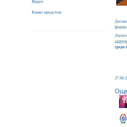
Видео
Какво предстои
Догово
фирми 
Логист
сътруд
среда
27.06.2
Още