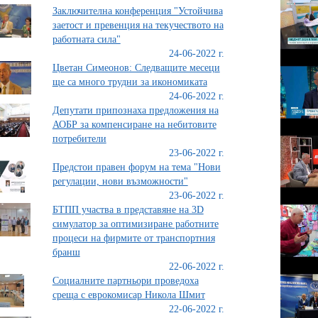
Заключителна конференция "Устойчива
заетост и превенция на текучеството на
работната сила"
24-06-2022 г.
Цветан Симеонов: Следващите месеци
ще са много трудни за икономиката
24-06-2022 г.
Депутати припознаха предложения на
АОБР за компенсиране на небитовите
потребители
23-06-2022 г.
Предстои правен форум на тема "Нови
регулации, нови възможности"
23-06-2022 г.
БТПП участва в представяне на 3D
симулатор за оптимизиране работните
процеси на фирмите от транспортния
бранш
22-06-2022 г.
Социалните партньори проведоха
среща с еврокомисар Никола Шмит
22-06-2022 г.