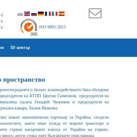
 €
 €
ISO 9001:2015
 €
ия
3D център
 пространство
роинтеграцията и бизнес взаимодействието бяха обсъдени
редседателя на БТПП Цветан Симеонов, председателя на
ромишлена палата Генадий Чижиков и председателя на
триална камара Лилия Иванова.
елно важен икономически партньор за Украйна, сподели
носителите, които имат нужда от морски транспорт и
ете страни насърчават износа от Украйна на гориво,
и много други стоки през българските пристанища.