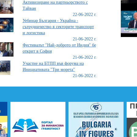
Активизиране на партньорството с
Тайван
22-06-2022 г.
Уебинар България - Украйна -
сътрудничество в секторите транспорт
и логистика
21-06-2022 г.
Фестивалът "Най-доброто от Индия" бе
открит в София
21-06-2022 г.
Участие на БТПП във форума на
Инициативата "Три морета"
21-06-2022 г.