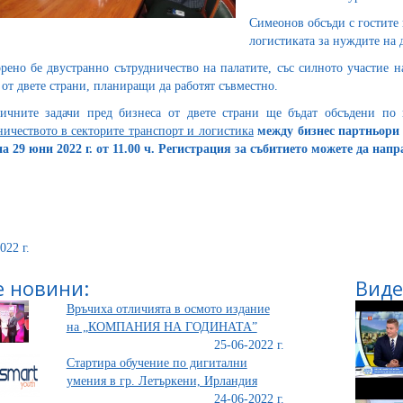
Симеонов обсъди с гостите 
логистиката за нуждите на 
рено бе двустранно сътрудничество на палатите, със силното участие н
от двете страни, планиращи да работят съвместно.
ичните задачи пред бизнеса от двете страни ще бъдат обсъдени по
ничеството в секторите транспорт и логистика
между бизнес партньори
на 29 юни 2022 г. от 11.00 ч.
Регистрация за събитието можете да нап
022 г.
 новини:
Виде
Връчиха отличията в осмото издание
на „КОМПАНИЯ НА ГОДИНАТА”
25-06-2022 г.
Стартира обучение по дигитални
умения в гр. Летъркени, Ирландия
24-06-2022 г.