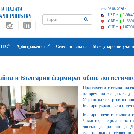
към 06.08.2026 г.
1 USD =
0.86640
1 GBP =
1.16680
1 CHF =
1.07000
®
®
НЕС
Арбитражен съд
Смесени палати
Международни участ
айна и България формират общо логистично
Практическите стъпки на ев
по време на среща между п
Украинската търговско-п
Българо-украинската индус
България вече е изключит
Чижиков, специално за из
достъп до пристанища. Дв
селскостопански суровини 