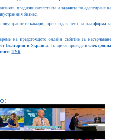
визията, предизвикателствата и задачите по адаптиране на
двустранния бизнес.
а двустранните камари, при създаването на платформа за
 време на предстоящото
онлайн събитие за насърчаване
 от България и Украйна
. То ще се проведе в
електронна
равите
ТУК
:
о: