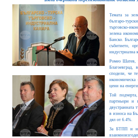
Темата за зе
българо-турск
търговско-ик
зелена иконом
Банско. Бълга
събитието, ор
индустриална 
Ромео Шатев,
Благоевград, 
сподели, че т
икономическа 
цени на енерги
Той подчерта
партньори и 
двустранната т
в износа на Бъ
дял от 6.4%.
За БТПП и не
взаимноизгод