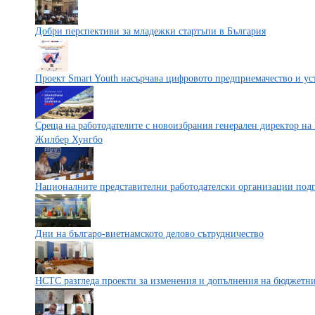
Добри перспективи за младежки стартъпи в България
Проект Smart Youth насърчава цифровото предприемачество и ус
Среща на работодателите с новоизбрания генерален директор на
Жилбер Хунгбо
Националните представителни работодателски организации подп
Дни на българо-виетнамското делово сътрудничество
НСТС разгледа проекти за изменения и допълнения на бюджетни