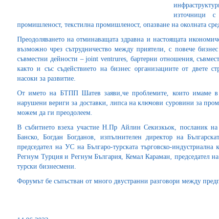
инфраструктур
източници с 
промишленост, текстилна промишленост, опазване на околната среда
Преодоляването на отминаващата здравна и настоящата икономиче
възможно чрез сътрудничество между приятели, с повече бизнес
съвместни дейности – joint ventrures, бартерни отношения, съвмес
както и със съдействието на бизнес организациите от двете с
насоки за развитие.
От името на БТПП Шатев заяви,че проблемите, които имаме в
нарушени вериги за доставки, липса на ключови суровини за про
можем да ги преодолеем.
В събитието взеха участие Н.Пр Айлин Секизкьок, посланик на
Банско, Богдан Богданов, изпълнителен директор на Българска
председател на УС на Българо-турската търговско-индустриална 
Регнум Турция и Регнум България, Кемал Караман, председател 
турски бизнесмени.
Форумът бе съпъстван от много двустранни разговори между предп