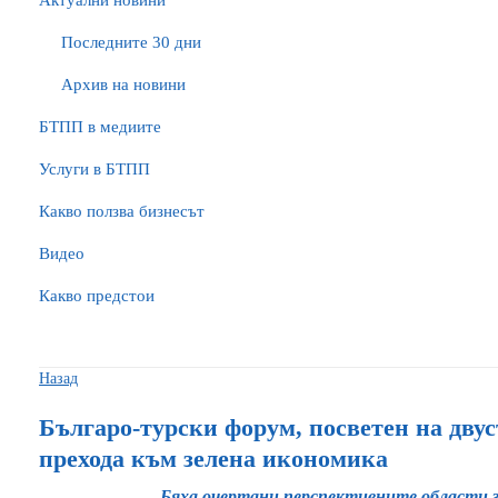
Актуални новини
Последните 30 дни
Архив на новини
БTПП в медиите
Услуги в БТПП
Какво ползва бизнесът
Видео
Какво предстои
Назад
Българо-турски форум, посветен на дву
прехода към зелена икономика
Бяха очертани перспективните области з