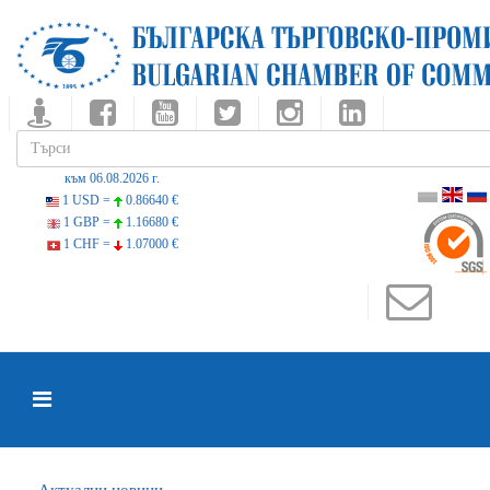
към 06.08.2026 г.
1 USD =
0.86640 €
1 GBP =
1.16680 €
1 CHF =
1.07000 €