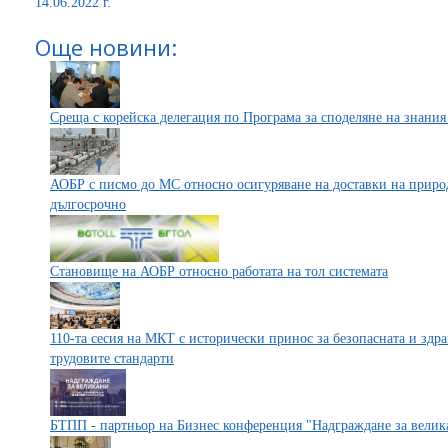
14.06.2022 г.
Още новини:
Среща с корейска делегация по Програма за споделяне на знания
АОБР с писмо до МС относно осигуряване на доставки на природен
дългосрочно
Становище на АОБР относно работата на тол системата
110-та сесия на МКТ с исторически принос за безопасната и здра
трудовите стандарти
БТПП - партньор на Бизнес конференция "Надграждане за велик