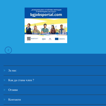
За нас
Как да стана член ?
Отзиви
Контакти