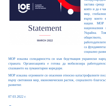
застава срещу
която и да е ч
мир, глобални
върху които 
нации. МОР п
националния 
Украйна. То
обществото,
работодателите
са фундамента
социално разви
МОР изказва солидарността си към бедстващия украински наро
страната. Организацията е готова да мобилизира работодател
спазването на хуманитарни коридори.
МОР изказва огромните си опасения относно катастрофалните пос
върху световния мир, икономическия растеж, социалното благосъс
развитие.
07.03.2022 г.