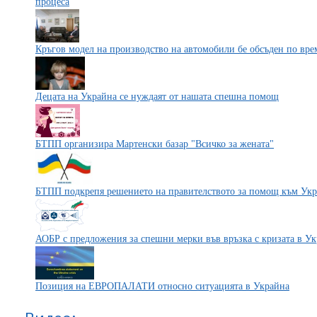
процеса
Кръгов модел на производство на автомобили бе обсъден по вр
Децата на Украйна се нуждаят от нашата спешна помощ
БТПП организира Мартенски базар "Всичко за жената"
БТПП подкрепя решението на правителството за помощ към Ук
АОБР с предложения за спешни мерки във връзка с кризата в У
Позиция на ЕВРОПАЛАТИ относно ситуацията в Украйна