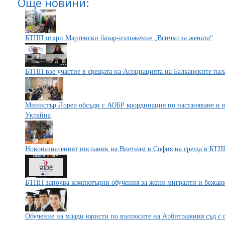
Още новини:
БТПП откри Мартенски базар-изложение „Всичко за жената“
БТПП взе участие в срещата на Асоциацията на Балканските пал
Министър Лорер обсъди с АОБР координация по настаняване и н
Украйна
Новоназначеният посланик на Виетнам в София на среща в БТП
БТПП започва компютърни обучения за жени мигранти и бежан
Обучение на млади юристи по въпросите на Арбитражния съд с 