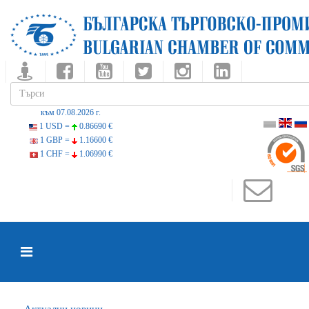
към 07.08.2026 г.
1 USD =
0.86690 €
1 GBP =
1.16600 €
1 CHF =
1.06990 €