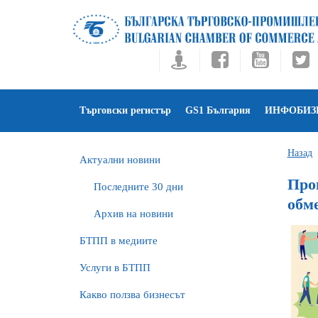
Търговски регистър
GS1 България
ИНФОБИЗ
Назад
Актуални новини
Про
Последните 30 дни
обм
Архив на новини
БTПП в медиите
Услуги в БТПП
Какво ползва бизнесът