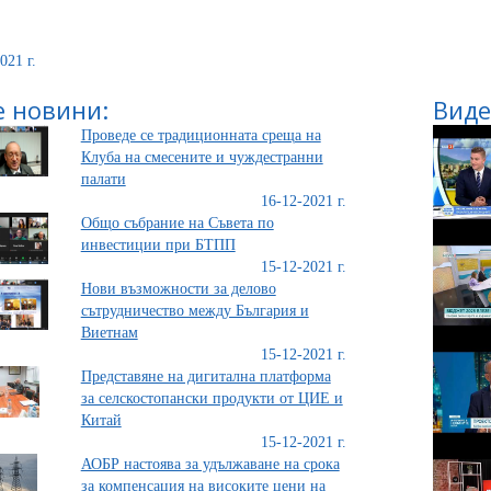
021 г.
 новини:
Виде
Проведе се традиционната среща на
Клуба на смесените и чуждестранни
палати
16-12-2021 г.
Общо събрание на Съвета по
инвестиции при БТПП
15-12-2021 г.
Нови възможности за делово
сътрудничество между България и
Виетнам
15-12-2021 г.
Представяне на дигитална платформа
за селскостопански продукти от ЦИЕ и
Китай
15-12-2021 г.
АОБР настоява за удължаване на срока
за компенсация на високите цени на