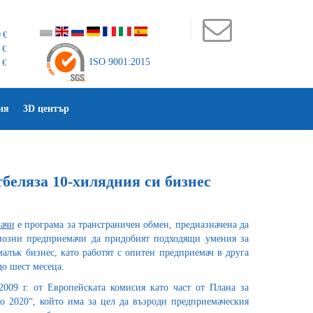
 €
 €
ISO 9001:2015
 €
ия
3D център
беляза 10-хилядния си бизнес
ачи
е програма за трансграничен обмен, предназначена да
озни предприемачи да придобият подходящи умения за
алък бизнес, като работят с опитен предприемач в друга
до шест месеца.
2009 г. от Европейската комисия като част от Плана за
о 2020“, който има за цел да възроди предприемаческия