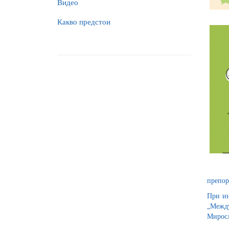
Видео
Какво предстои
препор
При ин
„Между
Миросл