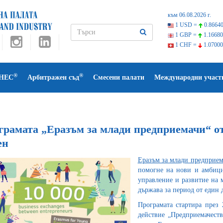
към 06.08.2026 г.
1 USD =
0.86640
1 GBP =
1.16680
1 CHF =
1.07000
®
®
НЕС
Арбитражен съд
Смесени палати
Международни участ
грамата „Еразъм за млади предприемачи“ от
ен
Еразъм за млади предприем
помогне на нови и амбици
управление и развитие на м
държава за период от един 
Програмата стартира през 
действие „Предприемачеств