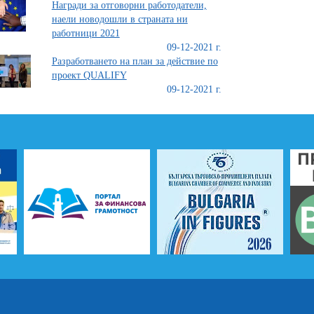
Награди за отговорни работодатели,
наели новодошли в страната ни
работници 2021
09-12-2021 г.
Разработването на план за действие по
проект QUALIFY
09-12-2021 г.