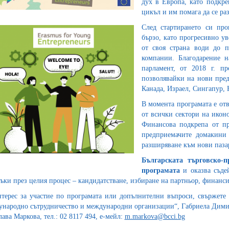
дух в Европа, като подкр
цикъл и им помага да се ра
След стартирането си про
бързо, като прогресивно ув
от своя страна води до п
компании. Благодарение н
парламент, от 2018 г. п
позволявайки на нови пре
Канада, Израел, Сингапур,
В момента програмата е отв
от всички сектори на икон
Финансова подкрепа от пр
предприемачите домакини
разширяване към нови паза
Българската търговско-
програмата
и оказва съде
ъки през целия процес – кандидатстване, избиране на партньор, финансир
терес за участие по програмата или допълнителни въпроси, свържете 
народно сътрудничество и международни организации“, Габриела Димитр
ава Маркова, тел.: 02 8117 494, е-мейл:
m.markova@bcci.bg