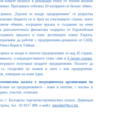
епя новите бизнеси в решаващи етапи от техния жизнен
звиват. Програмата отбеляза 10-хилядния си бизнес обмен.
грамата „Еразъм за млади предприемачи“ се разраства
еличава бюджета си и броя на участващите страни, което
овече обмени, изградени връзки и създаване на нови
а допълнителната финансова подкрепа от Европейския
рограмата предлага и нови дестинации извън Европа,
дприемачи да работят с предприемачи-домакини от САЩ,
 Южна Корея и Тайван.
орена за млади и опитни предприемачи от над 45 страни,
омиката, а кандидатстването става само в
6 лесни стъпки
.
ограмата получават младите предприемачи. Ползите да
 са: споделяне на знания и опит с нов предприемач,
ри, намиране на нови идеи.
промишлена палата е посредническа организация по
йствие на предприемачите - нови и опитни, с насоки и
ане, участие, отчитане.
се с: Българска търговско-промишлена палата, Дирекция
ова, тел.: 02 8117 489, е-мейл:
interdpt@bcci.bg
,