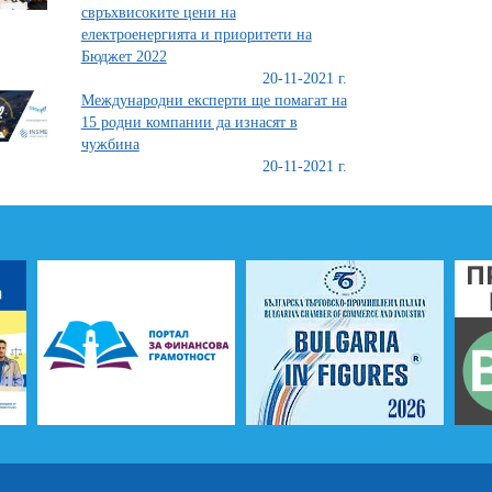
свръхвисоките цени на
електроенергията и приоритети на
Бюджет 2022
20-11-2021 г.
Международни експерти ще помагат на
15 родни компании да изнасят в
чужбина
20-11-2021 г.