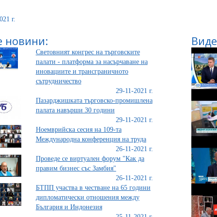
021 г.
 новини:
Виде
Световният конгрес на търговските
палати - платформа за насърчаване на
иновациите и трансграничното
сътрудничество
29-11-2021 г.
Пазарджишката търговско-промишлена
палата навърши 30 години
29-11-2021 г.
Ноемврийска сесия на 109-та
Международна конференция на труда
26-11-2021 г.
Проведе се виртуален форум "Как да
правим бизнес със Замбия"
26-11-2021 г.
БТПП участва в честване на 65 години
дипломатически отношения между
България и Индонезия
25-11-2021 г.