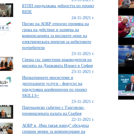
БТПП продължава дейността по проект
RIDE
24-11-2021 г.
Писмо на АОБР относно промяна на
срока на действие и размера на
компенсацията за високите цени на
електрическата енергия за небитовите
потребители
23-11-2021 г.
Среща със заместник-ръководителя на
мисията на Държавата Израел в София
23-11-2021 г.
Иновативните екосистеми и
дигиталните услуги - фокусът на
предстояща конференция по проект
SKILLS+
23-11-2021 г.
Партньорско събитие с Търговско-
промишлената палата на Сърбия
22-11-2021 г.
АОБР и „Има такъв народ“ обсъдиха
спешни мерки за компенсиране на