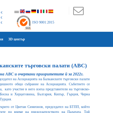
 €
 €
ISO 9001:2015
 €
ия
3D център
канските търговски палати (ABC)
на ABC и очертани приоритетите й за 2022г.
седател на Асоциацията на Балканските търговски палати
ишното общо събрание на Асоциацията. Събитието се
а, като участие в него взеха представители на търговско-
Босна и Херцеговина, България, Кипър, Гърция, Черна
 Турция.
крито от Цветан Симеонов, председател на БТПП, който
ите по време на председателството на Палатата. Той