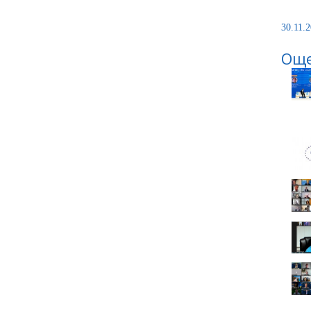
30.11.2
Още