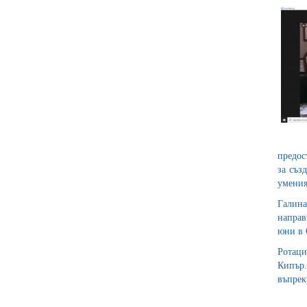
предос
за съз
умения
Галина
направ
юни в 
Ротаци
Кипър.
въпрек