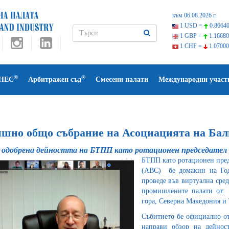
към 06.08.2026 г.
1 USD =
0.86640
1 GBP =
1.16680
1 CHF =
1.07000
®
®
НЕС
Арбитражен съд
Смесени палати
Международни участ
ишно общо събрание на Асоциацията на Бал
 одобрена дейността на БТПП като ротационен председател 
БТПП като ротационен пред
(ABC) бе домакин на Год
проведе във виртуална сред
промишлените палати от: 
гора, Северна Македония и
Събитието бе официално от
направи обзор на дейност