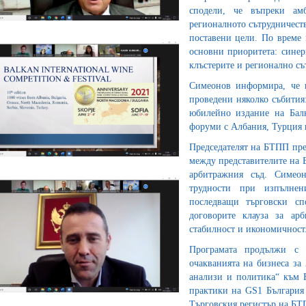
сподели, че въпреки ам
регионалното сътрудничеств
поставени цели. По време 
основни приоритета: синерг
клъстерите и регионално съ
Симеонов информира, че п
проведени няколко събития:
юбилейно издание на Балк
форуми с Албания, Турция 
Председателят на БТПП пред
между представителите на 
арбитражния съд. Симеон
трудности при изпълне
последващи търговски с
договорите клауза за арб
стабилност и икономичност
Програмата продължи с 
очакванията на бизнеса за
анализи и политика“ към Б
практики на GS1 България 
Търговския регистър на БТ