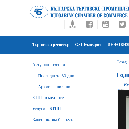
Търговски регистър
GS1 България
ИНФОБИЗ
Назад
Актуални новини
Год
Последните 30 дни
Бе
Архив на новини
БTПП в медиите
Услуги в БТПП
Какво ползва бизнесът