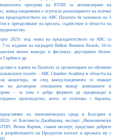
бициозната програма на БТПП за активизиране на
о, ковид-пандемията е осуетила реализирането на всички
на председателството на ABC Палатата бе заложила на 3
ия в преодоляване на кризата, съдействие в областта на
трудничество.
рез 2021г. под знака на председателството на ABC са
 7-то издание на наградите Balkan Business Awards, 10-то
анския винен конкурс и фестивал, двустранни бизнес
и Сърбия и др.
стави и идеята на Палатата за организиране на обучение
Балканските палати – ABC Chamber Academy в областта на
ов акцентира, че след ковид-пандемията се очакват
ние на договорни отношения между компаниите и
порове – за това е добре фирмите да предвиждат в
итражно производство, което се отличава с бързина,
.
представяне на икономическата среда в България и
 2022г. от Благовеста Джабирова, експерт „Икономически
ТПП. Велин Кърчев, главен експерт, представи добрите
в разработването на Продуктов каталог и връзката му с
ПП.