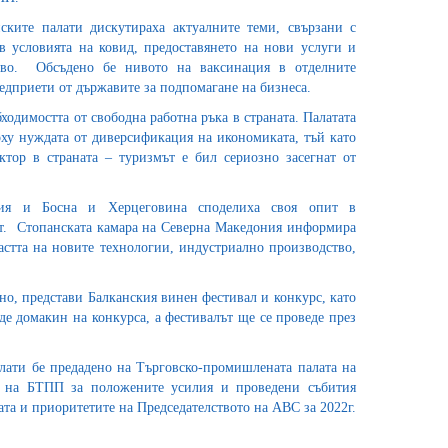
ските палати дискутираха актуалните теми, свързани с
 условията на ковид, предоставянето на нови услуги и
ство. Обсъдено бе нивото на ваксинация в отделните
редприети от държавите за подпомагане на бизнеса.
одимостта от свободна работна ръка в страната. Палатата
рху нуждата от диверсификация на икономиката, тъй като
тор в страната – туризмът е бил сериозно засегнат от
ция и Босна и Херцеговина споделиха своя опит в
аст. Стопанската камара на Северна Македония информира
астта на новите технологии, индустриално производство,
но, представи Балканския винен фестивал и конкурс, като
де домакин на конкурса, а фестивалът ще се проведе през
лати бе предадено на Търговско-промишлената палата на
и на БТПП за положените усилия и проведени събития
та и приоритетите на Председателството на АВС за 2022г.