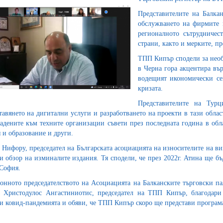
Представителите на Балкан
обслужването на фирмите в
регионалното сътрудниче
страни, както и мерките, п
ТПП Кипър сподели за необх
в Черна гора акцентира въ
водещият икономически сек
кризата.
Представителите на Тур
тавянето на дигитални услуги и разработването на проекти в тази обл
дадените към техните организации съвети през последната година в обл
 и образование и други.
 Нифору, председател на Българската асоциацията на износителите на ви
и обзор на изминалите издания. Тя сподели, че през 2022г. Атина ще бъ
София.
онното председателството на Асоциацията на Балканските търговски па
 Христодулос Ангастиниотис, председател на ТПП Кипър, благодар
и ковид-пандемията и обяви, че ТПП Кипър скоро ще представи програма