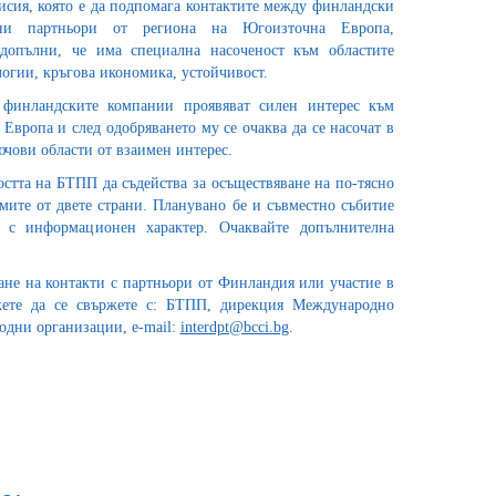
исия, която е да подпомага контактите между финландски
ни партньори от региона на Югоизточна Европа,
допълни, че има специална насоченост към областите
огии, кръгова икономика, устойчивост.
 финландските компании проявяват силен интерес към
 Европа и след одобряването му се очаква да се насочат в
чови области от взаимен интерес.
стта на БТПП да съдейства за осъществяване на по-тясно
ите от двете страни. Планувано бе и съвместно събитие
. с информационен характер. Очаквайте допълнителна
ане на контакти с партньори от Финландия или участие в
жете да се свържете с: БТПП, дирекция Международно
одни организации, e-mail:
interdpt@bcci.bg
.