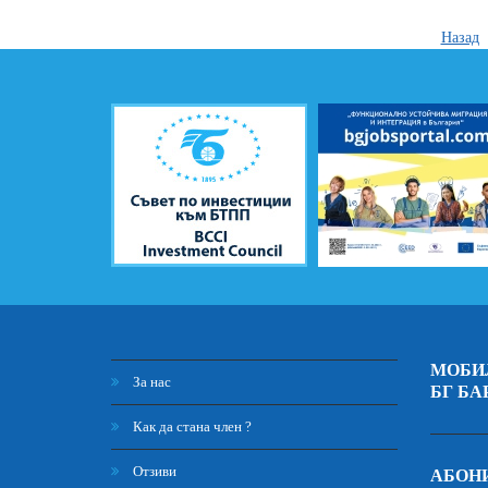
Назад
МОБИ
За нас
БГ БА
Как да стана член ?
Отзиви
АБОНИ