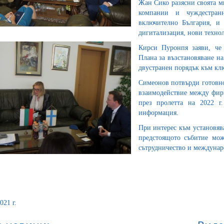
Жан Сико разясни своята м
компании и чуждестран
включително България, и 
дигитализация, нови технол
Кирси Пуронпя заяви, че
Плана за възстановяване на
двустранен порядък към клю
Симеонов потвърди готовно
взаимодействие между фирм
през пролетта на 2022 г
информация.
При интерес към установяв
предстоящото събитие мо
сътрудничество и междунар
021 г.