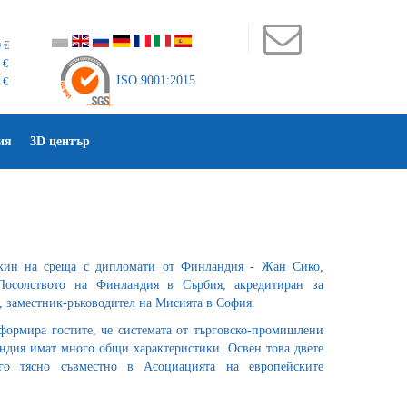
 €
 €
ISO 9001:2015
 €
ия
3D център
кин на среща с дипломати от Финландия - Жан Сико,
Посолството на Финландия в Сърбия, акредитиран за
, заместник-ръководител на Мисията в София.
ормира гостите, че системата от търговско-промишлени
ндия имат много общи характеристики. Освен това двете
го тясно съвместно в Асоциацията на европейските