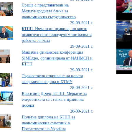
Среща с представители на
Международната банка за
икономическо сътрудничество
29-09-2021 г.
БТПП: Няма ясни правила, по които
правителството определя минималната
работна заплата
29-09-2021 г.
Мащабна финансова конференция
SIMExpo, организирана от ИАНМСП и
БТТП
29-09-2021 г.
Тържествено откриване на новата
академична година в ХТМУ
28-09-2021 г.
Красимир Дачев, БТПП: Мерките за
енергетиката са стъпка в правилна
посокa
28-09-2021 г.
Почетна диплома на БТПП за
икономическия съветник в
Посолството на Украйна