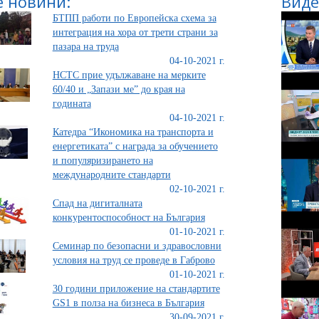
 новини:
Виде
БТПП работи по Европейска схема за
интеграция на хора от трети страни за
пазара на труда
04-10-2021 г.
НСТС прие удължаване на мерките
60/40 и „Запази ме” до края на
годината
04-10-2021 г.
Катедра “Икономика на транспорта и
енергетиката” с награда за обучението
и популяризирането на
международните стандарти
02-10-2021 г.
Спад на дигиталната
конкурентоспособност на България
01-10-2021 г.
Семинар по безопасни и здравословни
условия на труд се проведе в Габрово
01-10-2021 г.
30 години приложение на стандартите
GS1 в полза на бизнеса в България
30-09-2021 г.