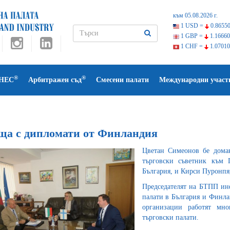
към 05.08.2026 г.
1 USD =
0.86550
1 GBP =
1.16660
1 CHF =
1.07010
®
®
НЕС
Арбитражен съд
Смесени палати
Международни участ
ща с дипломати от Финландия
Цветан Симеонов бе дома
търговски съветник към 
България, и Кирси Пуронпя
Председателят на БТПП инф
палати в България и Финла
организации работят мно
търговски палати.