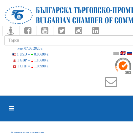
към 07.08.2026 г.
1 USD =
0.86690 €
1 GBP =
1.16600 €
1 CHF =
1.06990 €