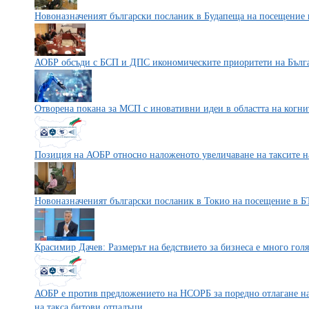
Новоназначеният български посланик в Будапеща на посещение
АОБР обсъди с БСП и ДПС икономическите приоритети на Бълг
Отворена покана за МСП с иновативни идеи в областта на когни
Позиция на АОБР относно наложеното увеличаване на таксите 
Новоназначеният български посланик в Токио на посещение в 
Красимир Дачев: Размерът на бедствието за бизнеса е много гол
АОБР е против предложението на НСОРБ за поредно отлагане на 
на такса битови отпадъци