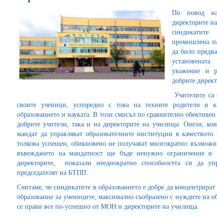
По повод на
директорите на
синдикатите 
промишлена пал
да било предва
установената
уважение и р
добрите дирек
Учителите са 
своите ученици, успоредно с това на техните родители и 
образованието и науката. В този смисъл по сравнително обективен 
добрите учители, така и на директорите на училища. Онези, кои
мандат да управляват образователните институции в качеството
толкова успешен, обикновено не получават многократно възможно
въвеждането на мандатност ще бъде ненужно ограничение и ч
директорите, показали нееднократно способността си да упр
председателят на БТПП.
Считаме, че синдикатите в образованието е добре да концентрират 
образование за учениците, максимално съобразено с нуждите на об
се прави все по-успешно от МОН и директорите на училища.