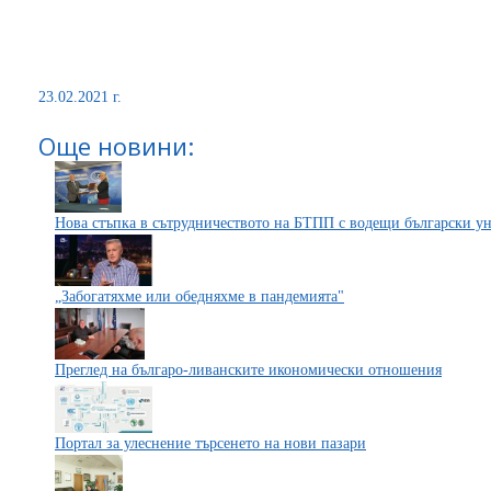
23.02.2021 г.
Още новини:
Нова стъпка в сътрудничеството на БТПП с водещи български у
„Забогатяхме или обедняхме в пандемията"
Преглед на българо-ливанските икономически отношения
Портал за улеснение търсенето на нови пазари