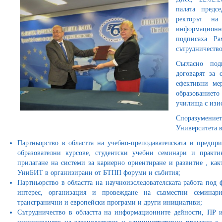
палата предс
ректорът на
информацион
подписаха Рам
сътрудничество
Съгласно под
договарят за 
ефективни ме
образование
училища с изис
Споразумениет
Университета в
Партньорство в областта на учебно-преподавателската и предпр
образователни курсове, студентски учебни семинари и практи
прилагане на системи за кариерно ориентиране и развитие , как
УниБИТ в организирани от БТПП форуми и събития;
Партньорство в областта на научноизследователската работа под
интерес, организация и провеждане на съвместни семина
трансгранични и европейски програми и други инициативи;
Сътрудничество в областта на информационните дейности, ПР 