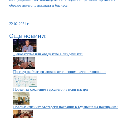
инициирането на законодателни и административни промени с 
образованието, държавата и бизнеса.
22.02.2021 г.
Още новини:
„Забогатяхме или обедняхме в пандемията"
Преглед на българо-ливанските икономически отношения
Портал за улеснение търсенето на нови пазари
Новоназначеният български посланик в Будапеща на посещение