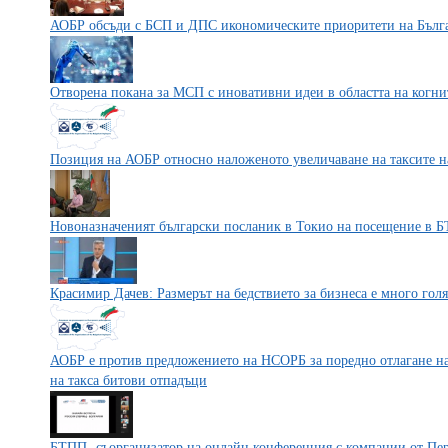
АОБР обсъди с БСП и ДПС икономическите приоритети на Бълг
Отворена покана за МСП с иновативни идеи в областта на когни
Позиция на АОБР относно наложеното увеличаване на таксите 
Новоназначеният български посланик в Токио на посещение в 
Красимир Дачев: Размерът на бедствието за бизнеса е много гол
АОБР е против предложението на НСОРБ за поредно отлагане на 
на такса битови отпадъци
БТПП- съорганизатор на онлайн конференция с компании от Пе