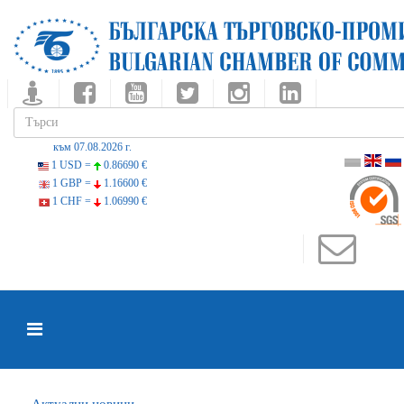
към 07.08.2026 г.
1 USD =
0.86690 €
1 GBP =
1.16600 €
1 CHF =
1.06990 €