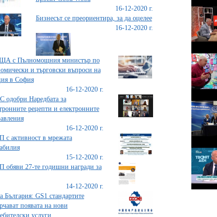
16-12-2020 г.
Бизнесът се преориентира, за да оцелее
16-12-2020 г.
ЩА с Пълномощния министър по
омически и търговски въпроси на
ия в София
16-12-2020 г.
 одобри Наредбата за
тронните рецепти и електронните
авления
16-12-2020 г.
 с активност в мрежата
абилия
15-12-2020 г.
 обяви 27-те годишни награди за
14-12-2020 г.
а България: GS1 стандартите
рчават появата на нови
ебителски услуги