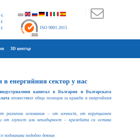
 €
 €
ISO 9001:2015
 €
ия
3D център
в енергийния сектор у нас
индустриалния капитал в България и Българската
лата
оповестяват обща позиция за кражби в енергийния
 различни основания – от алчност, от корупционен
 и от глупост или некадърност – кражбата си остава
се подминава подобно деяние.