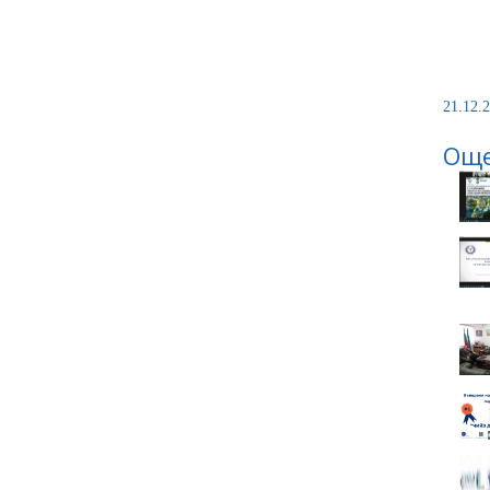
21.12.2
Още