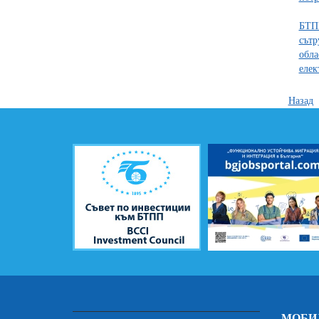
БТПП
сътр
обла
елек
Назад
МОБИ