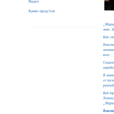
Видео
Какво предстои
„Мариц
лева. З
Как ст
Вместо
мегава
кого ...
Сещаме
нерабо
В моме
се пус
разход
Кой тр
Темену
„Мариц
Власти