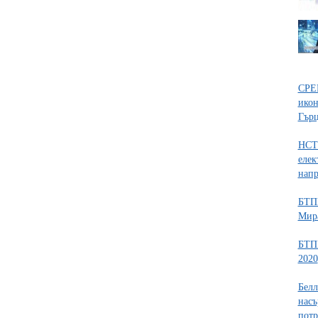
СРЕ
икон
Гърц
НСТС
елек
напр
БТПП
Мир
БТПП
2020
Белл
насъ
потр