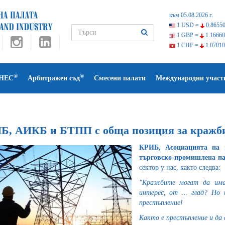
към 05.08.2026 г.
1 USD =
0.86550
1 GBP =
1.16660
1 CHF =
1.07010
®
®
НЕС
Арбитражен съд
Смесени палати
Международни участ
Б, АИКБ и БТПП с обща позиция за кражби 
КРИБ, Асоциацията на 
търговско-промишлена па
сектор у нас, както следва:
"Кражбите могат да имат
интерес, от ... глад? Но
престъпление!
Както е престъпление и да 