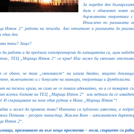
За пореден ден българския
дали е обикновен човек и
държавната енергетика с 
Изчислено по разликата 
а Изток 2“ работи на печалба. Ако отчитаме и разликата до реална
а един ден.
ава така? Защо?
 да работи и да предлага електроенергия до капацитета си, щом набеден
тчас, ТЕЦ „Марица Изток 2“ се крие! Или може би свенливо отстъпва
 се обаче, че тази „свенливост“ ни излиза двойно, защото доплащ
тене, включително и с бонусите на миньори, енергетици и футболисти.
нт на тежка криза, не само не се помага адекватно, но и се товарят 
нат всички блокове на ТЕЦ „Марица Изток 2“ или веднага да се извадят
и! И съкращаване на поне един рудник в Мини „Марица Изток“!
ябва и може да промени това? Имената са публично известни, а подред
жка Петкова – ресорен министър, Жаклин Коен – изпълнителен директо
а Изток 2“.
мащи, призоваваме ви към нещо простичко – моля, свършете си раб