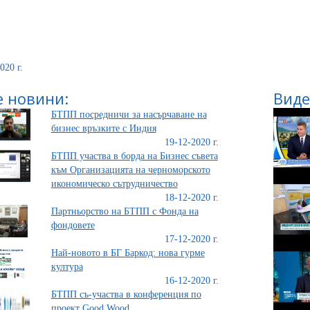
020 г.
 новини:
Виде
БТПП посредничи за насърчаване на
бизнес връзките с Индия
19-12-2020 г.
БТПП участва в борда на Бизнес съвета
към Организацията на черноморското
икономическо сътрудничество
18-12-2020 г.
Партньорство на БТПП с Фонда на
фондовете
17-12-2020 г.
Най-новото в БГ Баркод: нова гурме
култура
16-12-2020 г.
БТПП съ-участва в конференция по
проект Good Wood