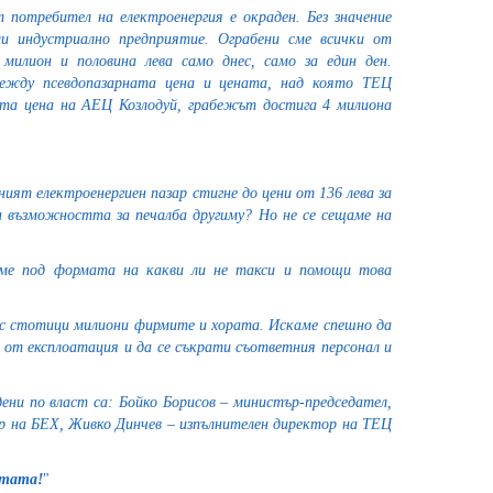
т потребител на електроенергия е окраден. Без значение
ли индустриално предприятие. Ограбени сме всички от
милион и половина лева само днес, само за един ден.
между псевдопазарната цена и цената, над която ТЕЦ
та цена на АЕЦ Козлодуй, грабежът достига 4 милиона
ият електроенергиен пазар стигне до цени от 136 лева за
 възможността за печалба другиму? Но не се сещаме на
аме под формата на какви ли не такси и помощи това
със стотици милиони фирмите и хората. Искаме спешно да
 от експлоатация и да се съкрати съответния персонал и
ени по власт са: Бойко Борисов – министър-председател,
р на БЕХ, Живко Динчев – изпълнителен директор на ТЕЦ
отата!
"