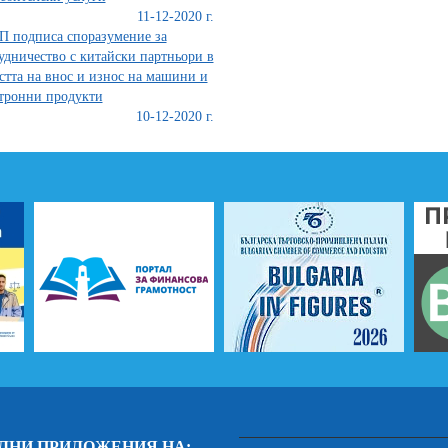
11-12-2020 г.
 подписа споразумение за
удничество с китайски партньори в
стта на внос и износ на машини и
тронни продукти
10-12-2020 г.
ЛНИ ПРИЛОЖЕНИЯ НА: