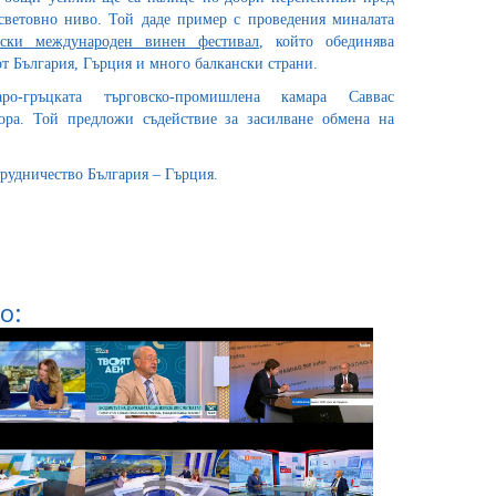
световно ниво. Той даде пример с проведения миналата
нски международен винен фестивал
, който обединява
от България, Гърция и много балкански страни.
ро-гръцката търговско-промишлена камара Саввас
ора. Той предложи съдействие за засилване обмена на
рудничество България – Гърция.
о: