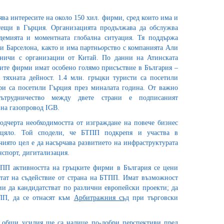
ява интересите на около 150 хил. фирми, сред които има и
тещи в Гърция. Организацията продължава да обслужва
демията и моментната глобална ситуация. Тя поддържа
и Барселона, както и има партньорство с компанията Али
удничи с организации от Китай. По данни на Атинската
ките фирми имат особено голямо присъствие в България –
тяхната дейност. 1.4 млн. гръцки туристи са посетили
ари са посетили Гърция през миналата година. От важно
ътрудничество между двете страни е подписаният
на газопровод IGB.
одчерта необходимостта от изграждане на повече бизнес
 цяло. Той сподели, че БТПП подкрепя и участва в
 чиято цел е да насърчава развитието на инфраструктурата
нспорт, дигитализация.
ТПП активността на гръцките фирми в България се цени
итат на съдействие от страна на БТПП. Имат възможност
ии да кандидатстват по различни европейски проекти; да
ПП, да се отнасят към
Арбитражния съд
при търговски
 общи усилия ще са налице по-добри перспективи пред