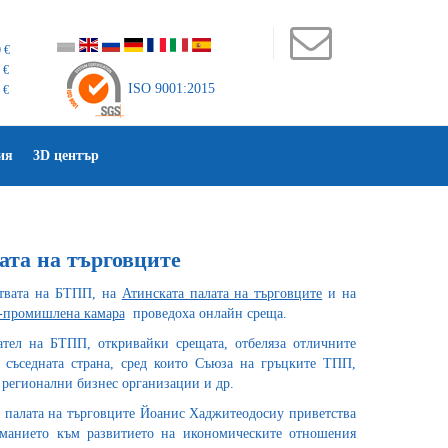
 €
 €
ISO 9001:2015
 €
ия
3D център
ата на търговците
ствата на БТПП, на
Атинската палата на търговците
и на
о-промишлена камара
проведоха онлайн среща.
ател на БТПП, откривайки срещата, отбеляза отличните
 съседната страна, сред които Съюза на гръцките ТПП,
 регионални бизнес организации и др.
а палата на търговците Йоанис Хаджитеодосиу приветства
манието към развитието на икономическите отношения