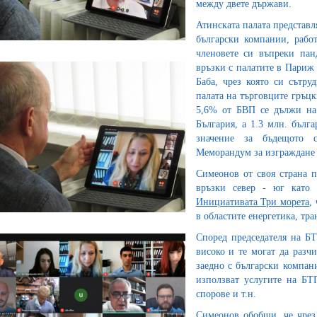
между двете държави.
Атинската палата представл
български компании, рабо
членовете си въпреки пан
връзки с палатите в Париж 
Баба, чрез която си сътр
палата на търговците гръц
5,6% от БВП се дължи на 
България, а 1.3 млн. бълг
значение за бъдещото с
Меморандум за изграждане 
Симеонов от своя страна п
връзки север - юг като
Инициативата Три морета
,
в областите енергетика, тра
Според председателя на Б
високо и те могат да разч
заедно с български компан
използват услугите на БТ
спорове и т.н.
Симеонов обобщи, че чрез