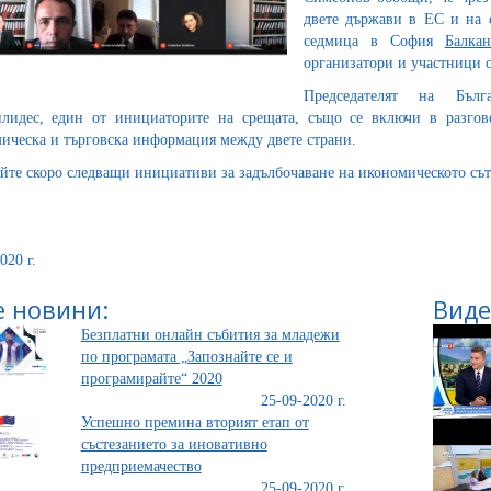
двете държави в ЕС и на 
седмица в София
Балка
организатори и участници 
Председателят на Бълга
лидес, един от инициаторите на срещата, също се включи в разгов
ическа и търговска информация между двете страни.
йте скоро следващи инициативи за задълбочаване на икономическото сът
020 г.
 новини:
Виде
Безплатни онлайн събития за младежи
по програмата „Запознайте се и
програмирайте“ 2020
25-09-2020 г.
Успешно премина вторият етап от
състезанието за иновативно
предприемачество
25-09-2020 г.