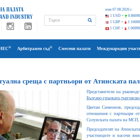
към 07.08.2026 г.
1 USD =
0.86690
1 GBP =
1.16600
1 CHF =
1.06990
®
®
НЕС
Арбитражен съд
Смесени палати
Международни участ
туална среща с партньори от Атинската пал
Представители на ръковод
Българо-гръцката търговск
Цветан Симеонов, председ
отношения с партньори от
Солунската палата на МСП,
Председателят на Атинскат
участниците и насочи вни