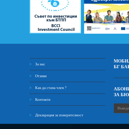
МОБИ
За нас
БГ БА
Отзиви
Как да стана член ?
АБОНИ
ЗА Б
Контакти
Декларация за поверителност