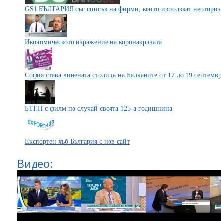
GS1 БЪЛГАРИЯ със списък на фирми, които използват неоториз
Икономическото изражение на коронакризата
София става винената столица на Балканите от 17 до 19 септемв
БТПП с филм по случай своята 125-а годишнина
Експортен хъб България с нов сайт
Видео: