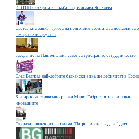
В БТПП е открита изложба на Десислава Янакиева
Световната банка: Трябва да подготвим веригата за доставки з
лекарствени средства
Заседание на Националния съвет за тристранно сътрудничество
След Белград най-добрите балкански вина ще дефилират в Софи
Българският еврокомисар г-жа Мария Габриел отправи покана за
иновациите
Открита прожекция на филма "Патриарха на градежа" днес