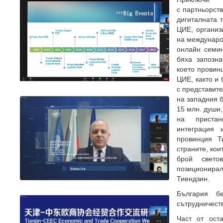
с партньорст
дигиталната 
ЦИЕ, организ
на международ
онлайн семин
бяха запозна
което провин
ЦИЕ, както и
с представит
на западния б
15 млн. души,
на пристан
интеграция 
провинция Т
страните, кои
брой свето
позиционира
Тиендзин.
България б
сътрудничеств
Част от ост